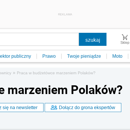
REKLAMA
Sklep
ektor publiczny
Prawo
Twoje pieniądze
Moto
»
ownicy
Praca w budżetówce marzeniem Polaków?
e marzeniem Polaków?
 się na newsletter
Dołącz do grona ekspertów