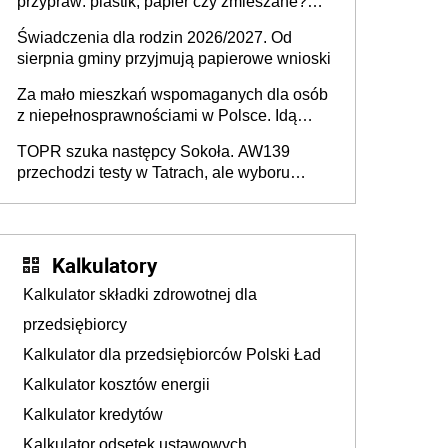
przypraw: plastik, papier czy zmieszane?
Gdzie wyrzucić młynek po przyprawach?
Świadczenia dla rodzin 2026/2027. Od
sierpnia gminy przyjmują papierowe wnioski
Za mało mieszkań wspomaganych dla osób
z niepełnosprawnościami w Polsce. Idą
zmiany w przepisach
TOPR szuka następcy Sokoła. AW139
przechodzi testy w Tatrach, ale wyboru
jeszcze nie ma
Kalkulatory
Kalkulator składki zdrowotnej dla
przedsiębiorcy
Kalkulator dla przedsiębiorców Polski Ład
Kalkulator kosztów energii
Kalkulator kredytów
Kalkulator odsetek ustawowych