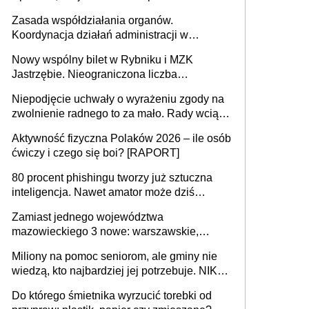
pieniądze
Zasada współdziałania organów.
Koordynacja działań administracji w
sprawach złożonych
Nowy wspólny bilet w Rybniku i MZK
Jastrzębie. Nieograniczona liczba
przejazdów za 16 zł
Niepodjęcie uchwały o wyrażeniu zgody na
zwolnienie radnego to za mało. Rady wciąż
popełniają ten błąd, a sądy muszą
Aktywność fizyczna Polaków 2026 – ile osób
rozstrzygać sprawy
ćwiczy i czego się boi? [RAPORT]
80 procent phishingu tworzy już sztuczna
inteligencja. Nawet amator może dziś
przeprowadzić skuteczny cyberatak
Zamiast jednego województwa
mazowieckiego 3 nowe: warszawskie,
płocko-siedleckie i staropolskie. Nigdzie w
Miliony na pomoc seniorom, ale gminy nie
Europie nie ma tak dużych jednostek
wiedzą, kto najbardziej jej potrzebuje. NIK
stołecznych
ujawnia poważną lukę w systemie
Do którego śmietnika wyrzucić torebki od