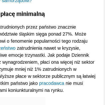
cy samorządowi?
 płacę minimalną
trudnionych przez państwo znacznie
ewództwie śląskim sięga ponad 27%. Może
owi o fenomenie popularności tego rodzaju
zeństwo
zatrudnienia nawet w kryzysie,
iwe emocje trzynastki. Jak podaje Dziennik
wynagrodzeniem, płaci ona więcej niż sektor
zymuje mniej niż 1% zatrudnionych w
Wyższe płace w sektorze publicznym są łatwiej
ystkim państwo jako
pracodawca
nie musi
ami koniunkturalnymi na rynku.