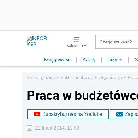
Kategorie
Księgowość
Kadry
Biznes
S
»
»
»
Strona główna
Sektor publiczny
Organizacja
Prac
Praca w budżetówc
Subskrybuj nas na Youtube
Zapisz
22 lipca 2014, 11:52