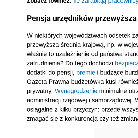
Zobacz również:
Ile zarabiają pracowni
Pensja urzędników przewyższa
W niektórych województwach odsetek za
przewyższa średnią krajową, np. w woj
właśnie to uzależnienie od państwa stan
zatrudnienia? Do tego dochodzi
bezpiec
dodatki do pensji,
premie
i budzące burzl
Gazeta Prawna budżetówka kusi również 
prywatny.
Wynagrodzenie
minimalne otr
administracji rządowej i samorządowej. 
osiągalne z kilku przyczyn: przede wsz
zmagać się z konkurencją czy też zmian