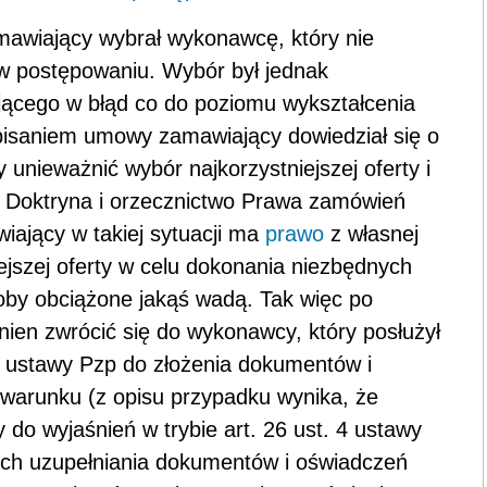
mawiający wybrał wykonawcę, który nie
 w postępowaniu. Wybór był jednak
cego w błąd co do poziomu wykształcenia
pisaniem umowy zamawiający dowiedział się o
unieważnić wybór najkorzystniejszej oferty i
t. Doktryna i orzecznictwo Prawa zamówień
iający w takiej sytuacji ma
prawo
z własnej
ejszej oferty w celu dokonania niezbędnych
oby obciążone jakąś wadą. Tak więc po
ien zwrócić się do wykonawcy, który posłużył
3 ustawy Pzp do złożenia dokumentów i
 warunku (z opisu przypadku wynika, że
 do wyjaśnień w trybie art. 26 ust. 4 ustawy
h uzupełniania dokumentów i oświadczeń