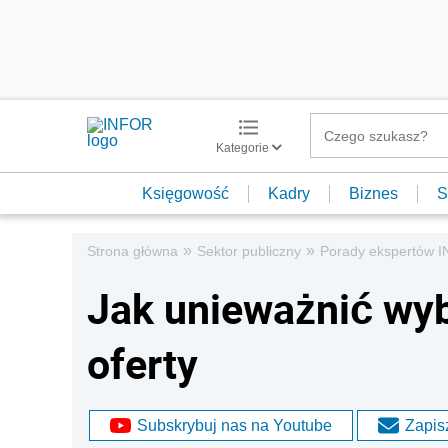
Kategorie
Księgowość
Kadry
Biznes
S
»
»
Strona główna
Sektor publiczny
Porady ekspertów 
Jak unieważnić wyb
oferty
Subskrybuj nas na Youtube
Zapisz