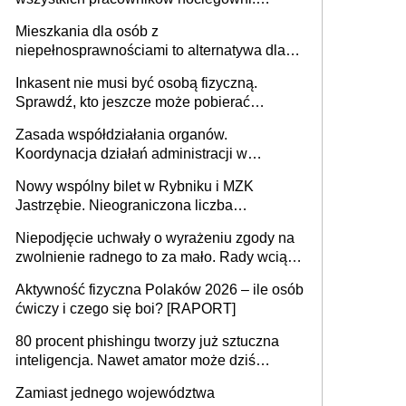
MRPiPS wyjaśnia zasady
Mieszkania dla osób z
niepełnosprawnościami to alternatywa dla
opieki instytucjonalnej. 53% chce mieszkać
Inkasent nie musi być osobą fizyczną.
samodzielnie lub z rodziną
Sprawdź, kto jeszcze może pobierać
pieniądze
Zasada współdziałania organów.
Koordynacja działań administracji w
sprawach złożonych
Nowy wspólny bilet w Rybniku i MZK
Jastrzębie. Nieograniczona liczba
przejazdów za 16 zł
Niepodjęcie uchwały o wyrażeniu zgody na
zwolnienie radnego to za mało. Rady wciąż
popełniają ten błąd, a sądy muszą
Aktywność fizyczna Polaków 2026 – ile osób
rozstrzygać sprawy
ćwiczy i czego się boi? [RAPORT]
80 procent phishingu tworzy już sztuczna
inteligencja. Nawet amator może dziś
przeprowadzić skuteczny cyberatak
Zamiast jednego województwa