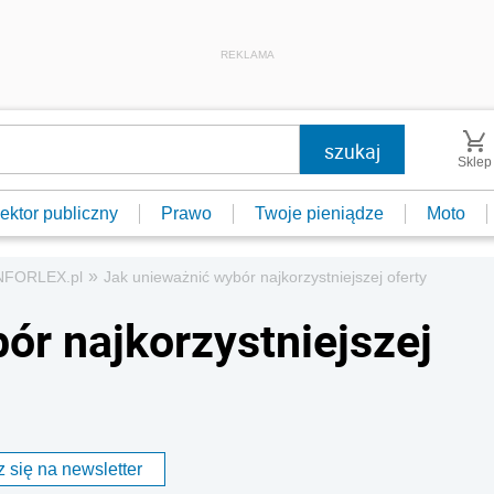
REKLAMA
Sklep
ektor publiczny
Prawo
Twoje pieniądze
Moto
»
INFORLEX.pl
Jak unieważnić wybór najkorzystniejszej oferty
ór najkorzystniejszej
 się na newsletter