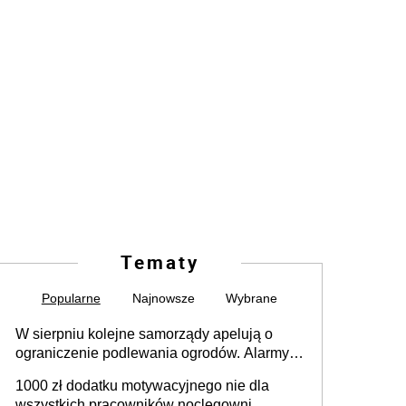
Tematy
Popularne
Najnowsze
Wybrane
W sierpniu kolejne samorządy apelują o
ograniczenie podlewania ogrodów. Alarmy w
625 gminach. Niżówka hydrogeologiczna
1000 zł dodatku motywacyjnego nie dla
może objąć cały kraj
wszystkich pracowników noclegowni.