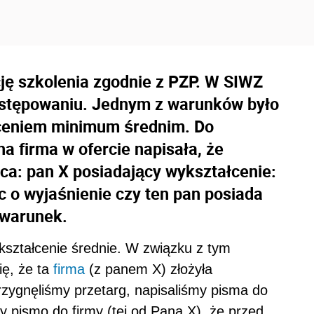
cję szkolenia zgodnie z PZP. W SIWZ
postępowaniu. Jednym z warunków było
łceniem minimum średnim. Do
na firma w ofercie napisała, że
a: pan X posiadający wykształcenie:
c o wyjaśnienie czy ten pan posiada
 warunek.
kształcenie średnie. W związku z tym
ię, że ta
firma
(z panem X) złożyła
trzygnęliśmy przetarg, napisaliśmy pisma do
pismo do firmy (tej od Pana X), że przed