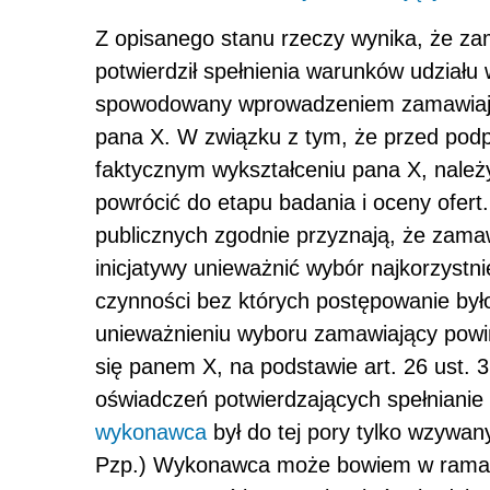
Z opisanego stanu rzeczy wynika, że za
potwierdził spełnienia warunków udziału
spowodowany wprowadzeniem zamawiają
pana X. W związku z tym, że przed pod
faktycznym wykształceniu pana X, należy 
powrócić do etapu badania i oceny ofer
publicznych zgodnie przyznają, że zamaw
inicjatywy unieważnić wybór najkorzystni
czynności bez których postępowanie był
unieważnieniu wyboru zamawiający powin
się panem X, na podstawie art. 26 ust. 
oświadczeń potwierdzających spełnianie
wykonawca
był do tej pory tylko wzywany
Pzp.) Wykonawca może bowiem w ramac