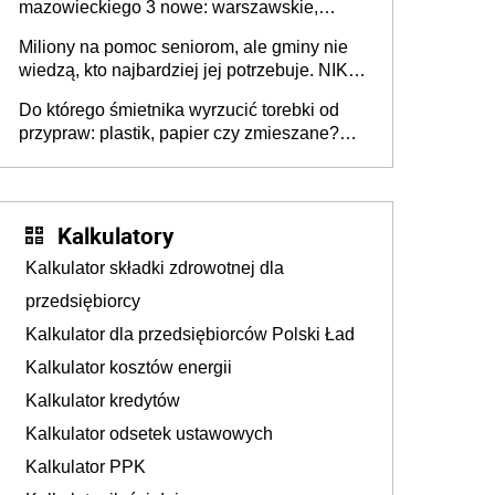
mazowieckiego 3 nowe: warszawskie,
płocko-siedleckie i staropolskie. Nigdzie w
Miliony na pomoc seniorom, ale gminy nie
Europie nie ma tak dużych jednostek
wiedzą, kto najbardziej jej potrzebuje. NIK
stołecznych
ujawnia poważną lukę w systemie
Do którego śmietnika wyrzucić torebki od
przypraw: plastik, papier czy zmieszane?
Gdzie wyrzucić młynek po przyprawach?
Kalkulatory
Kalkulator składki zdrowotnej dla
przedsiębiorcy
Kalkulator dla przedsiębiorców Polski Ład
Kalkulator kosztów energii
Kalkulator kredytów
Kalkulator odsetek ustawowych
Kalkulator PPK