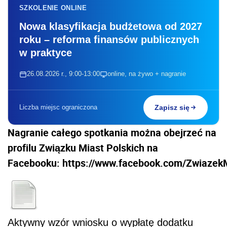
SZKOLENIE ONLINE
Nowa klasyfikacja budżetowa od 2027
roku – reforma finansów publicznych
w praktyce
26.08.2026 r., 9:00-13:00
online, na żywo + nagranie
Liczba miejsc ograniczona
Zapisz się
Nagranie całego spotkania można obejrzeć na
profilu Związku Miast Polskich na
Facebooku: https://www.facebook.com/Zwiazek
Aktywny wzór wniosku o wypłatę dodatku