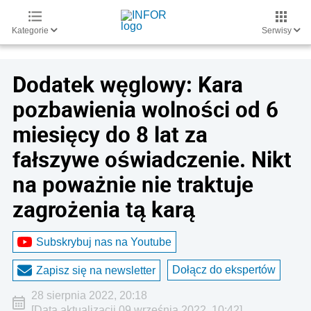
Kategorie
Serwisy
Dodatek węglowy: Kara
pozbawienia wolności od 6
miesięcy do 8 lat za
fałszywe oświadczenie. Nikt
na poważnie nie traktuje
zagrożenia tą karą
Subskrybuj nas na Youtube
Dołącz do ekspertów
Zapisz się na newsletter
28 sierpnia 2022, 20:18
[Data aktualizacji 09 września 2022, 10:42]