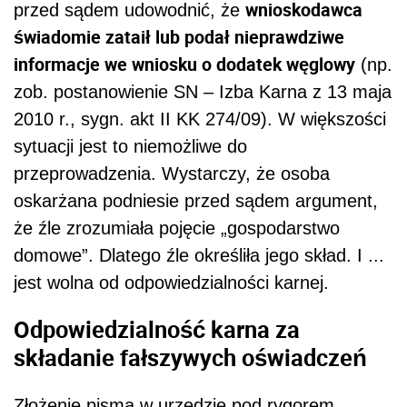
wnioskodawca
przed sądem udowodnić, że
świadomie zataił lub podał nieprawdziwe
informacje we wniosku o dodatek węglowy
(np.
zob. postanowienie SN – Izba Karna z 13 maja
2010 r., sygn. akt II KK 274/09). W większości
sytuacji jest to niemożliwe do
przeprowadzenia. Wystarczy, że osoba
oskarżana podniesie przed sądem argument,
że źle zrozumiała pojęcie „gospodarstwo
domowe”. Dlatego źle określiła jego skład. I ...
jest wolna od odpowiedzialności karnej.
Odpowiedzialność karna za
składanie fałszywych oświadczeń
Złożenie pisma w urzędzie pod rygorem