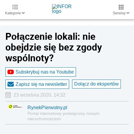
Kategorie
Serwisy
Połączenie lokali: nie
obejdzie się bez zgody
wspólnoty?
Subskrybuj nas na Youtube
Dołącz do ekspertów
Zapisz się na newsletter
23 września 2020, 14:32
RynekPierwotny.pl
Portal internetowy poświęcony nowym
nieruchomościom