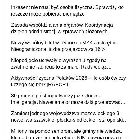
mieszkać samodzielnie lub z rodziną
Inkasent nie musi być osobą fizyczną. Sprawdź, kto
jeszcze może pobierać pieniądze
Zasada współdziałania organów. Koordynacja
działań administracji w sprawach złożonych
Nowy wspólny bilet w Rybniku i MZK Jastrzębie.
Nieograniczona liczba przejazdów za 16 zł
Niepodjęcie uchwały o wyrażeniu zgody na
zwolnienie radnego to za mało. Rady wciąż
popełniają ten błąd, a sądy muszą rozstrzygać
Aktywność fizyczna Polaków 2026 – ile osób ćwiczy
sprawy
i czego się boi? [RAPORT]
80 procent phishingu tworzy już sztuczna
inteligencja. Nawet amator może dziś przeprowadzić
skuteczny cyberatak
Zamiast jednego województwa mazowieckiego 3
nowe: warszawskie, płocko-siedleckie i staropolskie.
Nigdzie w Europie nie ma tak dużych jednostek
Miliony na pomoc seniorom, ale gminy nie wiedzą,
stołecznych
kto najbardziej jej potrzebuje. NIK ujawnia poważną