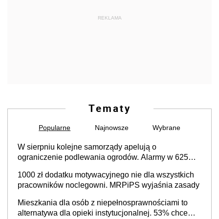
REKLAMA
Tematy
Popularne
Najnowsze
Wybrane
W sierpniu kolejne samorządy apelują o
ograniczenie podlewania ogrodów. Alarmy w 625
gminach. Niżówka hydrogeologiczna może objąć
1000 zł dodatku motywacyjnego nie dla wszystkich
cały kraj
pracowników noclegowni. MRPiPS wyjaśnia zasady
Mieszkania dla osób z niepełnosprawnościami to
alternatywa dla opieki instytucjonalnej. 53% chce