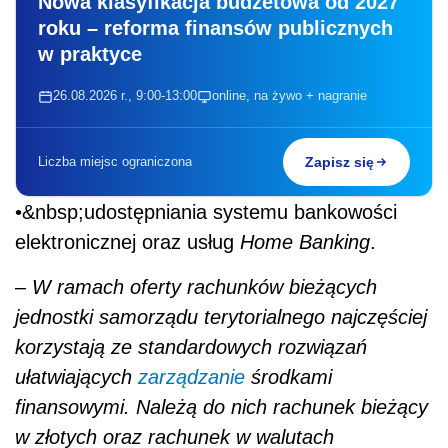
Nowa klasyfikacja budżetowa od 2027
roku – reforma finansów publicznych
w praktyce
26.08.2026 r., 9:00-13:00
online, na żywo + nagranie
Liczba miejsc ograniczona
Zapisz się
•&nbsp;udostępniania systemu bankowości
elektronicznej oraz usług
Home Banking
.
–
W ramach oferty rachunków bieżących
jednostki samorządu terytorialnego najczęściej
korzystają ze standardowych rozwiązań
ułatwiających
zarządzanie
środkami
finansowymi. Należą do nich rachunek bieżący
w złotych oraz rachunek w walutach