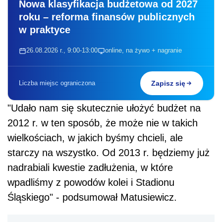
Nowa klasyfikacja budżetowa od 2027
roku – reforma finansów publicznych
w praktyce
26.08.2026 r., 9:00-13:00
online, na żywo + nagranie
Liczba miejsc ograniczona
Zapisz się
"Udało nam się skutecznie ułożyć budżet na
2012 r. w ten sposób, że może nie w takich
wielkościach, w jakich byśmy chcieli, ale
starczy na wszystko. Od 2013 r. będziemy już
nadrabiali kwestie zadłużenia, w które
wpadliśmy z powodów kolei i Stadionu
Śląskiego" - podsumował Matusiewicz.