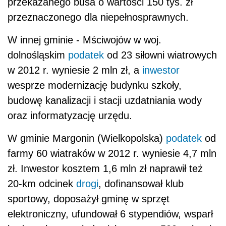
przekazanego busa o wartości 150 tys. zł
przeznaczonego dla niepełnosprawnych.
W innej gminie - Mściwojów w woj.
dolnośląskim
podatek
od 23 siłowni wiatrowych
w 2012 r. wyniesie 2 mln zł, a
inwestor
wesprze modernizację budynku szkoły,
budowę kanalizacji i stacji uzdatniania wody
oraz informatyzację urzędu.
W gminie Margonin (Wielkopolska)
podatek
od
farmy 60 wiatraków w 2012 r. wyniesie 4,7 mln
zł. Inwestor kosztem 1,6 mln zł naprawił też
20-km odcinek
drogi
, dofinansował klub
sportowy, doposażył gminę w sprzęt
elektroniczny, ufundował 6 stypendiów, wsparł