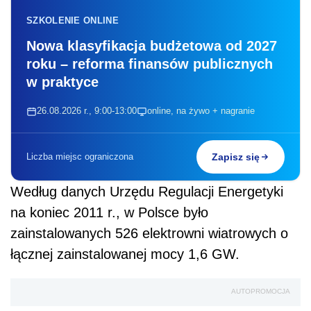
SZKOLENIE ONLINE
Nowa klasyfikacja budżetowa od 2027
roku – reforma finansów publicznych
w praktyce
26.08.2026 r., 9:00-13:00
online, na żywo + nagranie
Liczba miejsc ograniczona
Zapisz się
Według danych Urzędu Regulacji Energetyki
na koniec 2011 r., w Polsce było
zainstalowanych 526 elektrowni wiatrowych o
łącznej zainstalowanej mocy 1,6 GW.
AUTOPROMOCJA