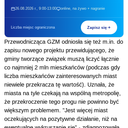
26.08.2026 r., 9:00-13:00
online, na żywo + nagranie
Liczba miejsc ograniczona
Zapisz się
Przewodnicząca GZM odniosła się też m.in. do
zapisu nowego projektu przewidującego, że
gminy tworzące związek muszą liczyć łącznie
co najmniej 2 mln mieszkańców (podczas gdy
liczba mieszkańców zainteresowanych miast
niewiele przekracza tę wartość). Uznała, że
miasta na tyle czekają na wspólną metropolię,
że przekroczenie tego progu nie powinno być
większym problemem. "Jest więcej miast
oczekujących na pozytywne działanie, niż na
ewentualne wykruszanie się" - zdiagnozowała