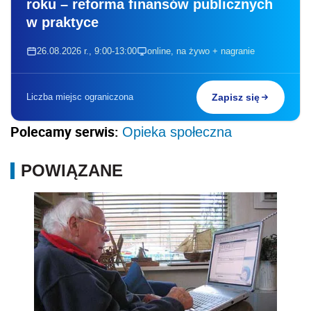
roku – reforma finansów publicznych
w praktyce
26.08.2026 r., 9:00-13:00
online, na żywo + nagranie
Liczba miejsc ograniczona
Zapisz się
Polecamy serwis:
Opieka społeczna
POWIĄZANE