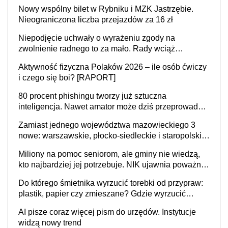
Nowy wspólny bilet w Rybniku i MZK Jastrzębie.
Nieograniczona liczba przejazdów za 16 zł
Niepodjęcie uchwały o wyrażeniu zgody na
zwolnienie radnego to za mało. Rady wciąż
popełniają ten błąd, a sądy muszą rozstrzygać
Aktywność fizyczna Polaków 2026 – ile osób ćwiczy
sprawy
i czego się boi? [RAPORT]
80 procent phishingu tworzy już sztuczna
inteligencja. Nawet amator może dziś przeprowadzić
skuteczny cyberatak
Zamiast jednego województwa mazowieckiego 3
nowe: warszawskie, płocko-siedleckie i staropolskie.
Nigdzie w Europie nie ma tak dużych jednostek
Miliony na pomoc seniorom, ale gminy nie wiedzą,
stołecznych
kto najbardziej jej potrzebuje. NIK ujawnia poważną
lukę w systemie
Do którego śmietnika wyrzucić torebki od przypraw:
plastik, papier czy zmieszane? Gdzie wyrzucić
młynek po przyprawach?
AI pisze coraz więcej pism do urzędów. Instytucje
widzą nowy trend