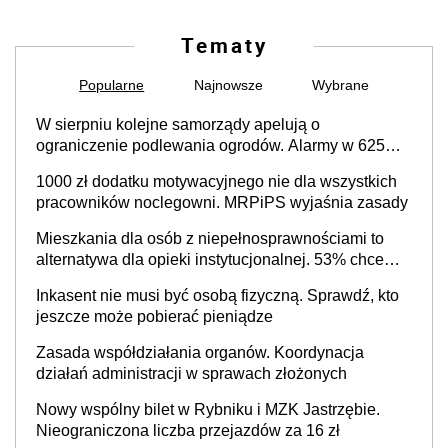
Tematy
Popularne
Najnowsze
Wybrane
W sierpniu kolejne samorządy apelują o
ograniczenie podlewania ogrodów. Alarmy w 625
gminach. Niżówka hydrogeologiczna może objąć
1000 zł dodatku motywacyjnego nie dla wszystkich
cały kraj
pracowników noclegowni. MRPiPS wyjaśnia zasady
Mieszkania dla osób z niepełnosprawnościami to
alternatywa dla opieki instytucjonalnej. 53% chce
mieszkać samodzielnie lub z rodziną
Inkasent nie musi być osobą fizyczną. Sprawdź, kto
jeszcze może pobierać pieniądze
Zasada współdziałania organów. Koordynacja
działań administracji w sprawach złożonych
Nowy wspólny bilet w Rybniku i MZK Jastrzębie.
Nieograniczona liczba przejazdów za 16 zł