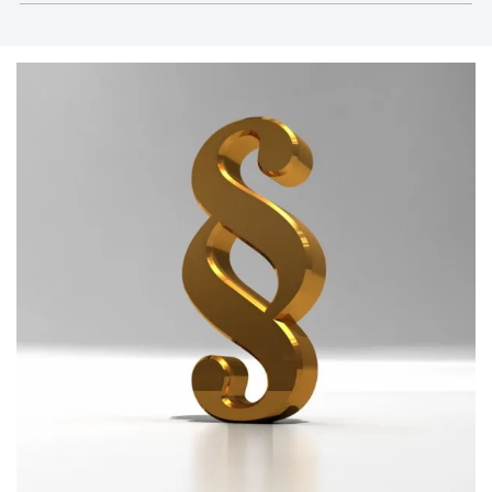
prawem korporacyjnym, zamówieniami in house,
publicznym transportem zbiorowym i Compliance.