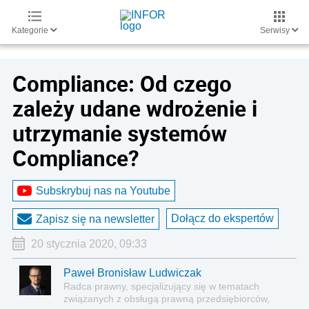
Kategorie
Serwisy
Compliance: Od czego
zależy udane wdrożenie i
utrzymanie systemów
Compliance?
Subskrybuj nas na Youtube
Dołącz do ekspertów
Zapisz się na newsletter
20 stycznia 2020, 09:33
Paweł Bronisław Ludwiczak
Radca prawny, specjalizujący się w tematach
związanych z obsługą prawną przedsiębiorców,