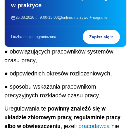
w praktyce
26.08.2026 r., 9:00-13:00
online, na żywo + nagranie
Liczba miejsc ograniczona
Zapisz się
● obowiązujących pracowników systemów
czasu pracy,
● odpowiednich okresów rozliczeniowych,
● sposobu wskazania pracownikom
precyzyjnych rozkładów czasu pracy.
powinny znaleźć się w
Uregulowania te
układzie zbiorowym pracy, regulaminie pracy
albo w obwieszczeniu,
jeżeli
pracodawca
nie