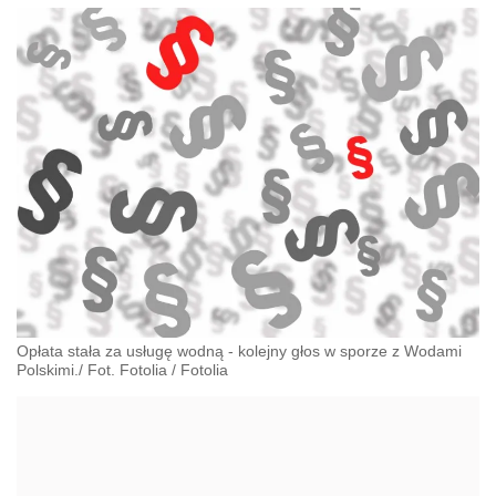
Opłata stała za usługę wodną - kolejny głos w sporze z Wodami
Polskimi./ Fot. Fotolia
/
Fotolia