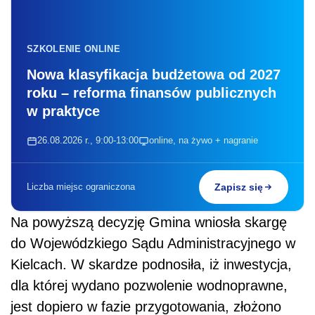
SZKOLENIE ONLINE
Nowa klasyfikacja budżetowa od 2027
roku – reforma finansów publicznych
w praktyce
26.08.2026 r., 9:00-13:00
online, na żywo + nagranie
Liczba miejsc ograniczona
Zapisz się
Na powyższą decyzję Gmina wniosła skargę
do Wojewódzkiego Sądu Administracyjnego w
Kielcach. W skardze podnosiła, iż inwestycja,
dla której wydano pozwolenie wodnoprawne,
jest dopiero w fazie przygotowania, złożono