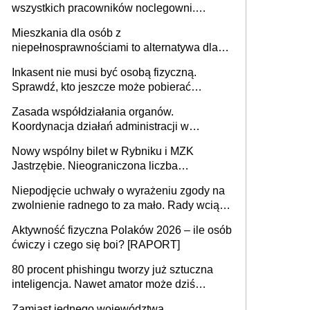
wszystkich pracowników noclegowni.
MRPiPS wyjaśnia zasady
Mieszkania dla osób z
niepełnosprawnościami to alternatywa dla
opieki instytucjonalnej. 53% chce mieszkać
Inkasent nie musi być osobą fizyczną.
samodzielnie lub z rodziną
Sprawdź, kto jeszcze może pobierać
pieniądze
Zasada współdziałania organów.
Koordynacja działań administracji w
sprawach złożonych
Nowy wspólny bilet w Rybniku i MZK
Jastrzębie. Nieograniczona liczba
przejazdów za 16 zł
Niepodjęcie uchwały o wyrażeniu zgody na
zwolnienie radnego to za mało. Rady wciąż
popełniają ten błąd, a sądy muszą
Aktywność fizyczna Polaków 2026 – ile osób
rozstrzygać sprawy
ćwiczy i czego się boi? [RAPORT]
80 procent phishingu tworzy już sztuczna
inteligencja. Nawet amator może dziś
przeprowadzić skuteczny cyberatak
Zamiast jednego województwa