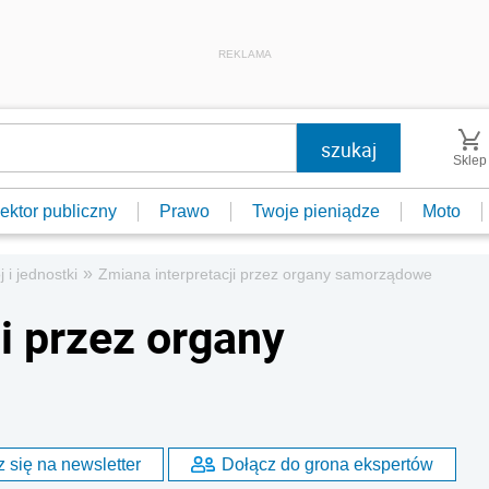
REKLAMA
Sklep
ektor publiczny
Prawo
Twoje pieniądze
Moto
»
j i jednostki
Zmiana interpretacji przez organy samorządowe
i przez organy
 się na newsletter
Dołącz do grona ekspertów