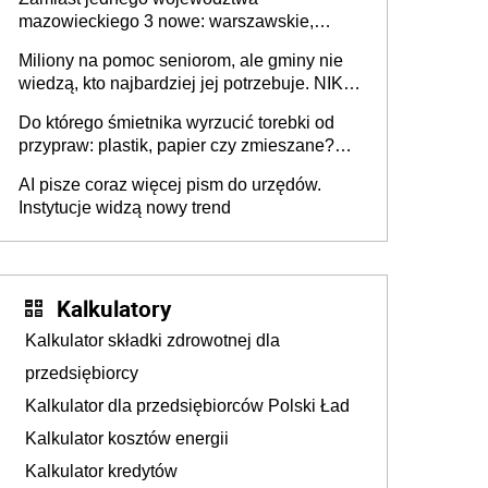
mazowieckiego 3 nowe: warszawskie,
płocko-siedleckie i staropolskie. Nigdzie w
Miliony na pomoc seniorom, ale gminy nie
Europie nie ma tak dużych jednostek
wiedzą, kto najbardziej jej potrzebuje. NIK
stołecznych
ujawnia poważną lukę w systemie
Do którego śmietnika wyrzucić torebki od
przypraw: plastik, papier czy zmieszane?
Gdzie wyrzucić młynek po przyprawach?
AI pisze coraz więcej pism do urzędów.
Instytucje widzą nowy trend
Kalkulatory
Kalkulator składki zdrowotnej dla
przedsiębiorcy
Kalkulator dla przedsiębiorców Polski Ład
Kalkulator kosztów energii
Kalkulator kredytów