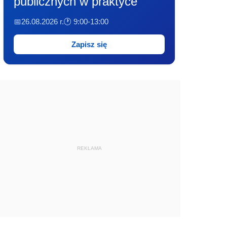
publicznych w praktyce
📅26.08.2026 r.
🕐 9:00-13:00
Zapisz się
REKLAMA