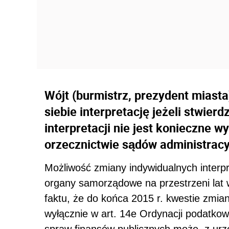
Wójt (burmistrz, prezydent miast
siebie interpretację jeżeli stwier
interpretacji nie jest konieczne wyk
orzecznictwie sądów administracy
Możliwość zmiany indywidualnych interp
organy samorządowe na przestrzeni lat 
faktu, że do końca 2015 r. kwestie zmia
wyłącznie w art. 14e Ordynacji podatkowe
spraw finansów publicznych może, z urzę