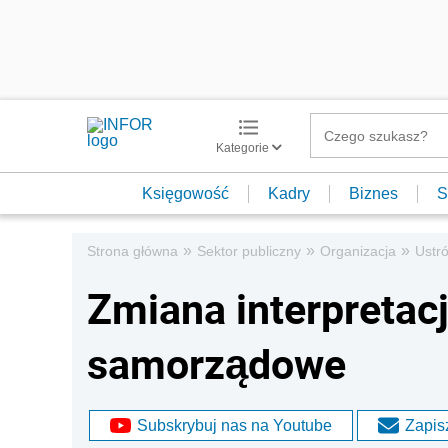
Kategorie
Księgowość
Kadry
Biznes
S
»
»
»
Strona główna
Sektor publiczny
Organizacja
Ustró
Zmiana interpretacj
samorządowe
Subskrybuj nas na Youtube
Zapisz