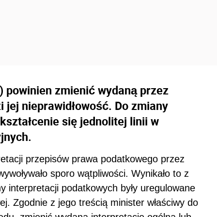
a) powinien zmienić wydaną przez
dzi jej nieprawidłowość. Do zmiany
ształcenie się jednolitej linii w
jnych.
retacji przepisów prawa podatkowego przez
wywoływało sporo wątpliwości. Wynikało to z
ny interpretacji podatkowych były uregulowane
j. Zgodnie z jego treścią minister właściwy do
du, zmienić wydaną interpretację ogólną lub