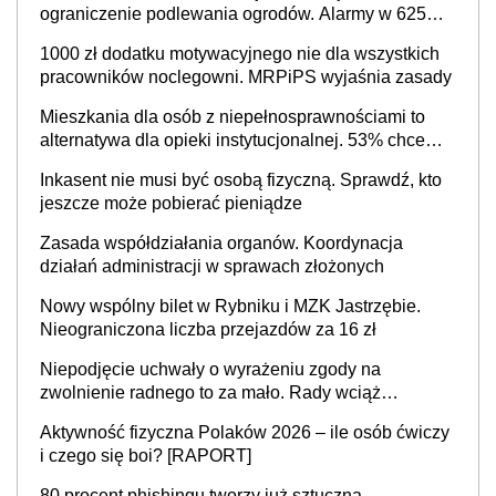
ograniczenie podlewania ogrodów. Alarmy w 625
gminach. Niżówka hydrogeologiczna może objąć
1000 zł dodatku motywacyjnego nie dla wszystkich
cały kraj
pracowników noclegowni. MRPiPS wyjaśnia zasady
Mieszkania dla osób z niepełnosprawnościami to
alternatywa dla opieki instytucjonalnej. 53% chce
mieszkać samodzielnie lub z rodziną
Inkasent nie musi być osobą fizyczną. Sprawdź, kto
jeszcze może pobierać pieniądze
Zasada współdziałania organów. Koordynacja
działań administracji w sprawach złożonych
Nowy wspólny bilet w Rybniku i MZK Jastrzębie.
Nieograniczona liczba przejazdów za 16 zł
Niepodjęcie uchwały o wyrażeniu zgody na
zwolnienie radnego to za mało. Rady wciąż
popełniają ten błąd, a sądy muszą rozstrzygać
Aktywność fizyczna Polaków 2026 – ile osób ćwiczy
sprawy
i czego się boi? [RAPORT]
80 procent phishingu tworzy już sztuczna