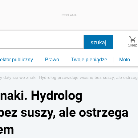
REKLAMA
Sklep
ektor publiczny
Prawo
Twoje pieniądze
Moto
y dały się we znaki. Hydrolog przewiduje wiosnę bez suszy, ale ostrze
znaki. Hydrolog
ez suszy, ale ostrzega
iem