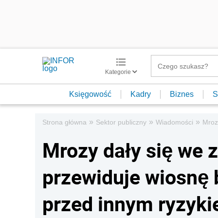
Kategorie
Księgowość
Kadry
Biznes
S
»
»
»
Strona główna
Sektor publiczny
Wiadomości
Mroz
Mrozy dały się we 
przewiduje wiosnę b
przed innym ryzyk