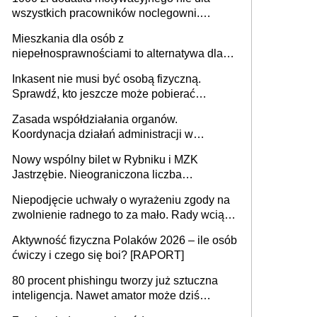
może objąć cały kraj
wszystkich pracowników noclegowni.
MRPiPS wyjaśnia zasady
Mieszkania dla osób z
niepełnosprawnościami to alternatywa dla
opieki instytucjonalnej. 53% chce mieszkać
Inkasent nie musi być osobą fizyczną.
samodzielnie lub z rodziną
Sprawdź, kto jeszcze może pobierać
pieniądze
Zasada współdziałania organów.
Koordynacja działań administracji w
sprawach złożonych
Nowy wspólny bilet w Rybniku i MZK
Jastrzębie. Nieograniczona liczba
przejazdów za 16 zł
Niepodjęcie uchwały o wyrażeniu zgody na
zwolnienie radnego to za mało. Rady wciąż
popełniają ten błąd, a sądy muszą
Aktywność fizyczna Polaków 2026 – ile osób
rozstrzygać sprawy
ćwiczy i czego się boi? [RAPORT]
80 procent phishingu tworzy już sztuczna
inteligencja. Nawet amator może dziś
przeprowadzić skuteczny cyberatak