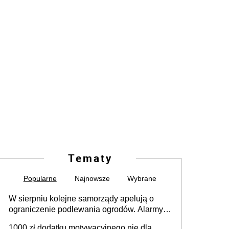
Tematy
Popularne
Najnowsze
Wybrane
W sierpniu kolejne samorządy apelują o
ograniczenie podlewania ogrodów. Alarmy w
625 gminach. Niżówka hydrogeologiczna
1000 zł dodatku motywacyjnego nie dla