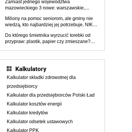
Zamiast jednego województwa
mazowieckiego 3 nowe: warszawskie,
płocko-siedleckie i staropolskie. Nigdzie w
Miliony na pomoc seniorom, ale gminy nie
Europie nie ma tak dużych jednostek
wiedzą, kto najbardziej jej potrzebuje. NIK
stołecznych
ujawnia poważną lukę w systemie
Do którego śmietnika wyrzucić torebki od
przypraw: plastik, papier czy zmieszane?
Gdzie wyrzucić młynek po przyprawach?
Kalkulatory
Kalkulator składki zdrowotnej dla
przedsiębiorcy
Kalkulator dla przedsiębiorców Polski Ład
Kalkulator kosztów energii
Kalkulator kredytów
Kalkulator odsetek ustawowych
Kalkulator PPK