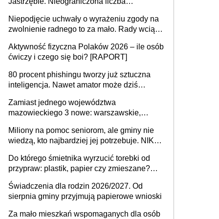
Jastrzębie. Nieograniczona liczba
przejazdów za 16 zł
Niepodjęcie uchwały o wyrażeniu zgody na
zwolnienie radnego to za mało. Rady wciąż
popełniają ten błąd, a sądy muszą
Aktywność fizyczna Polaków 2026 – ile osób
rozstrzygać sprawy
ćwiczy i czego się boi? [RAPORT]
80 procent phishingu tworzy już sztuczna
inteligencja. Nawet amator może dziś
przeprowadzić skuteczny cyberatak
Zamiast jednego województwa
mazowieckiego 3 nowe: warszawskie,
płocko-siedleckie i staropolskie. Nigdzie w
Miliony na pomoc seniorom, ale gminy nie
Europie nie ma tak dużych jednostek
wiedzą, kto najbardziej jej potrzebuje. NIK
stołecznych
ujawnia poważną lukę w systemie
Do którego śmietnika wyrzucić torebki od
przypraw: plastik, papier czy zmieszane?
Gdzie wyrzucić młynek po przyprawach?
Świadczenia dla rodzin 2026/2027. Od
sierpnia gminy przyjmują papierowe wnioski
Za mało mieszkań wspomaganych dla osób