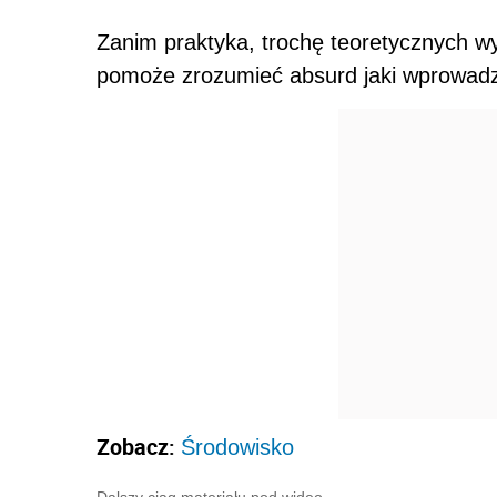
Zanim praktyka, trochę teoretycznych wy
pomoże zrozumieć absurd jaki wprowadz
Zobacz:
Środowisko
Dalszy ciąg materiału pod wideo