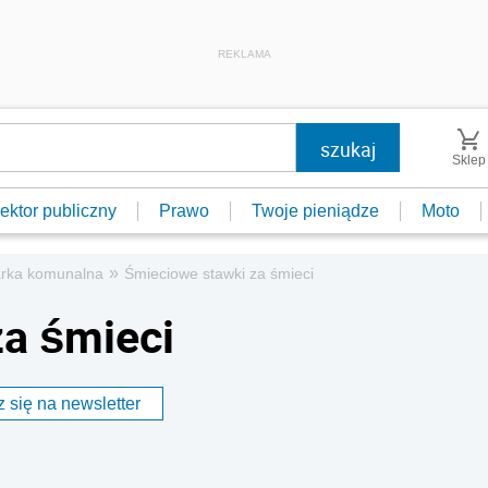
REKLAMA
Sklep
ektor publiczny
Prawo
Twoje pieniądze
Moto
»
rka komunalna
Śmieciowe stawki za śmieci
a śmieci
 się na newsletter