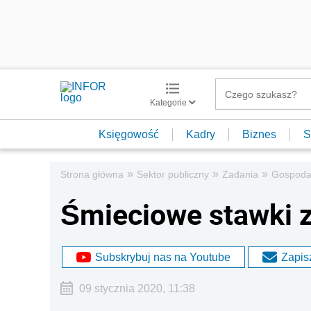
Kategorie
Księgowość
Kadry
Biznes
S
»
»
»
Strona główna
Sektor publiczny
Zadania
Gospoda
Śmieciowe stawki z
Subskrybuj nas na Youtube
Zapisz
09 stycznia 2020, 11:38