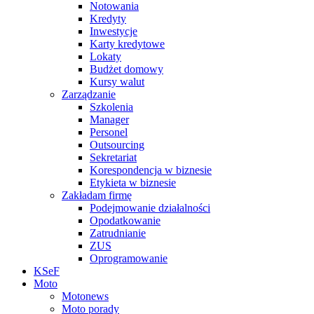
Notowania
Kredyty
Inwestycje
Karty kredytowe
Lokaty
Budżet domowy
Kursy walut
Zarządzanie
Szkolenia
Manager
Personel
Outsourcing
Sekretariat
Korespondencja w biznesie
Etykieta w biznesie
Zakładam firmę
Podejmowanie działalności
Opodatkowanie
Zatrudnianie
ZUS
Oprogramowanie
KSeF
Moto
Motonews
Moto porady