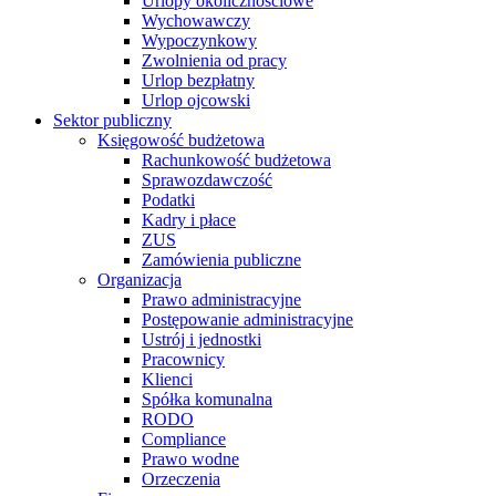
Urlopy okolicznościowe
Wychowawczy
Wypoczynkowy
Zwolnienia od pracy
Urlop bezpłatny
Urlop ojcowski
Sektor publiczny
Księgowość budżetowa
Rachunkowość budżetowa
Sprawozdawczość
Podatki
Kadry i płace
ZUS
Zamówienia publiczne
Organizacja
Prawo administracyjne
Postępowanie administracyjne
Ustrój i jednostki
Pracownicy
Klienci
Spółka komunalna
RODO
Compliance
Prawo wodne
Orzeczenia