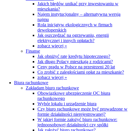
Jakich błędów unikać przy inwestowaniu w
mieszkania?
Najem instytucjonalny – alternatywna wersja
najmu
Rola inicjatyw ekologicznych w firmach
deweloperskich
Jak oszczędzać na ogrzewaniu, energii
elektrycznej i innych opłatach?
zobacz więcej »
Finanse
Jak obniżyć ratę kredytu hipotecznego?
Jak długo Polacy mieszkają z rodzicami?
Ceny prądu w Polsce na przestrzeni 20 lat
Co zrobić z zaległościami opłat za mieszkanie?
zobacz więcej »
Biura rachunkowe
Zakładam biuro rachunkowe
Obowiązkowe ubezpieczenie OC biura
rachunkowego
Wybór lokalu i urządzenie biura
Czy biuro rachunkowe może być prowadzone w
formie działalności nierejestrowanej?
W jakiej formie założyć biuro rachunkowe:
jednoosobowej działalności czy spółki
Jak założyć biuro rachunkowe?