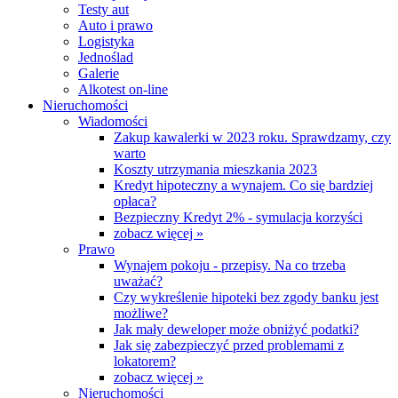
Testy aut
Auto i prawo
Logistyka
Jednoślad
Galerie
Alkotest on-line
Nieruchomości
Wiadomości
Zakup kawalerki w 2023 roku. Sprawdzamy, czy
warto
Koszty utrzymania mieszkania 2023
Kredyt hipoteczny a wynajem. Co się bardziej
opłaca?
Bezpieczny Kredyt 2% - symulacja korzyści
zobacz więcej »
Prawo
Wynajem pokoju - przepisy. Na co trzeba
uważać?
Czy wykreślenie hipoteki bez zgody banku jest
możliwe?
Jak mały deweloper może obniżyć podatki?
Jak się zabezpieczyć przed problemami z
lokatorem?
zobacz więcej »
Nieruchomości