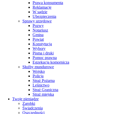
Prawa konsumenta
Reklamacje
W sądzie
Ubezpieczenia
Sprawy urzędowe
Pozwy
Notariusz
Gmina
Powiat
Konstytucja
Wybory
Pisma i druki
Pomoc prawna
Egzekucja komornicza
Służby mundurowe
Wojsko
Policja
Straż Pożarna
Leśnictwo
Straż Graniczna
Straż miejska
Twoje pieniądze
Zarobki
Świadczenia
Oszczędności