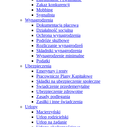
Zakaz konkurencji
Mobbing
Sygnalista
Wynagrodzenia
Dokumentacja płacowa
Działalność socjalna
Ochrona wynagrodzenia
Podróże służbowe
Rozliczanie wynagrodzeń
Składniki wynagrodzenia
Wynagrodzenie minimalne
Podatki
Ubezpieczenia
Emerytury i renty
Pracownicze Plany Kapitałowe
Składki na ubezpieczenie społeczne
Świadczenie przedemerytalne
Ubezpieczenie zdrowotne
Zasady podlegania
Zasiłki i inne świadczenia
Urlopy
Macierzyński
Urlop rodzicielski
Urlop na żądanie