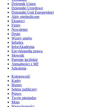
Dziennik Ustaw
Dzienniki Urzędowe
Dzienniki Unii Europejskiej
Akty ujednolicone
Eksperci
Firmy
Newsletter
Druki
Wzory umów
Inforlex
InforAkademia
Encyklopedia prawa
Słownik
Paremie łacińskie
Aktualności z MF
Szkolenia
Księgowość
Kadry
Biznes
Sektor publiczny
Prawo
Twoje pieniądze
Moto
Nieruchomości