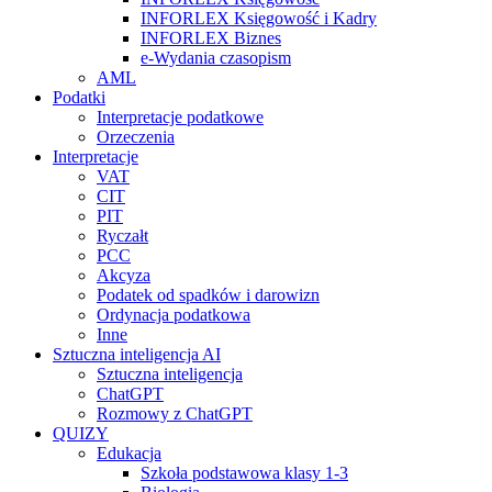
INFORLEX Księgowość i Kadry
INFORLEX Biznes
e-Wydania czasopism
AML
Podatki
Interpretacje podatkowe
Orzeczenia
Interpretacje
VAT
CIT
PIT
Ryczałt
PCC
Akcyza
Podatek od spadków i darowizn
Ordynacja podatkowa
Inne
Sztuczna inteligencja AI
Sztuczna inteligencja
ChatGPT
Rozmowy z ChatGPT
QUIZY
Edukacja
Szkoła podstawowa klasy 1-3