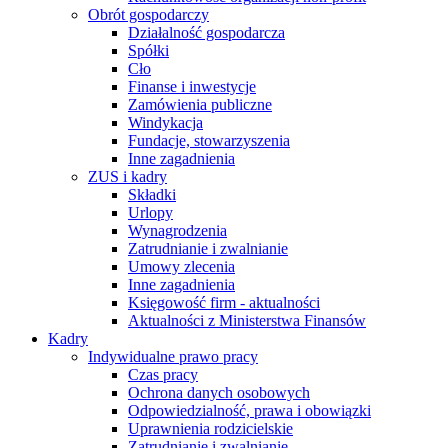
Obrót gospodarczy
Działalność gospodarcza
Spółki
Cło
Finanse i inwestycje
Zamówienia publiczne
Windykacja
Fundacje, stowarzyszenia
Inne zagadnienia
ZUS i kadry
Składki
Urlopy
Wynagrodzenia
Zatrudnianie i zwalnianie
Umowy zlecenia
Inne zagadnienia
Księgowość firm - aktualności
Aktualności z Ministerstwa Finansów
Kadry
Indywidualne prawo pracy
Czas pracy
Ochrona danych osobowych
Odpowiedzialność, prawa i obowiązki
Uprawnienia rodzicielskie
Zatrudnianie i zwalnianie