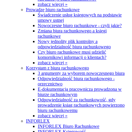
zobacz więcej »
Prowadzę biuro rachunkowe
Świadczenie usług księgowych na podstawie
umowy ustnej
Nowoczesne biuro rachunkowe - czyli jakie?
Zmiana biura rachunkowego a księgi
rachunkowe
Nowy jednolity plik kontrolny a
odpowiedzialność biura rachunkowego
Czy biuro rachunkowe musi udzielić
komornikowi informacji o klientach?
zobacz więcej »
Korzystam z biura rachunkowego
3 argumenty za wyborem nowoczesnego biura
Odpowiedzialność biura rachunkowego -
orzecznictwo
E-dokumentacja pracownicza prowadzona w
biurze rachunkowym
Odpowiedzialność za rachunkowość, gdy
prowadzenie ksiąg rachunkowych powierzono
biuru rachunkowemu
zobacz więcej »
INFORLEX
INFORLEX Biuro Rachunkowe
INFORLEX Księgowość