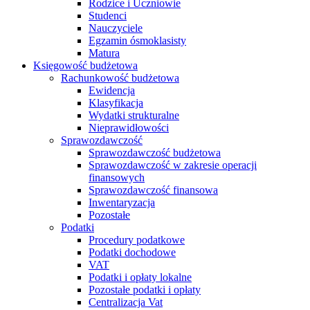
Rodzice i Uczniowie
Studenci
Nauczyciele
Egzamin ósmoklasisty
Matura
Księgowość budżetowa
Rachunkowość budżetowa
Ewidencja
Klasyfikacja
Wydatki strukturalne
Nieprawidłowości
Sprawozdawczość
Sprawozdawczość budżetowa
Sprawozdawczość w zakresie operacji
finansowych
Sprawozdawczość finansowa
Inwentaryzacja
Pozostałe
Podatki
Procedury podatkowe
Podatki dochodowe
VAT
Podatki i opłaty lokalne
Pozostałe podatki i opłaty
Centralizacja Vat