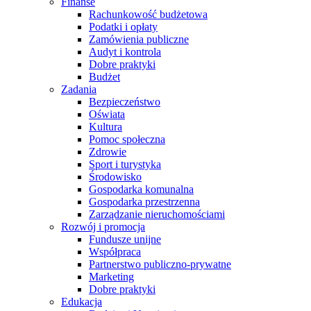
Finanse
Rachunkowość budżetowa
Podatki i opłaty
Zamówienia publiczne
Audyt i kontrola
Dobre praktyki
Budżet
Zadania
Bezpieczeństwo
Oświata
Kultura
Pomoc społeczna
Zdrowie
Sport i turystyka
Środowisko
Gospodarka komunalna
Gospodarka przestrzenna
Zarządzanie nieruchomościami
Rozwój i promocja
Fundusze unijne
Współpraca
Partnerstwo publiczno-prywatne
Marketing
Dobre praktyki
Edukacja