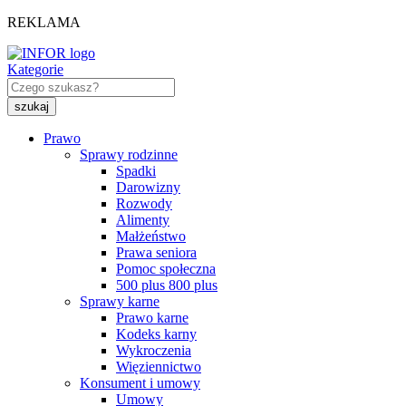
REKLAMA
Kategorie
Prawo
Sprawy rodzinne
Spadki
Darowizny
Rozwody
Alimenty
Małżeństwo
Prawa seniora
Pomoc społeczna
500 plus 800 plus
Sprawy karne
Prawo karne
Kodeks karny
Wykroczenia
Więziennictwo
Konsument i umowy
Umowy