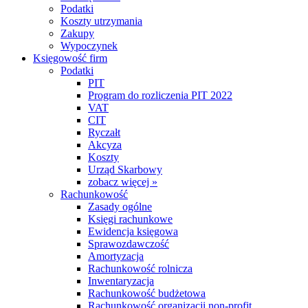
Podatki
Koszty utrzymania
Zakupy
Wypoczynek
Księgowość firm
Podatki
PIT
Program do rozliczenia PIT 2022
VAT
CIT
Ryczałt
Akcyza
Koszty
Urząd Skarbowy
zobacz więcej »
Rachunkowość
Zasady ogólne
Księgi rachunkowe
Ewidencja księgowa
Sprawozdawczość
Amortyzacja
Rachunkowość rolnicza
Inwentaryzacja
Rachunkowość budżetowa
Rachunkowość organizacji non-profit