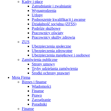
Kadry i płace
Zatrudnianie i zwalnianie
Wynagrodzenia
Urlopy
Podnoszenie kwalifikacji i awanse
Działalność socjalna (ZFŚS)
Podróże służbowe
Pracownicy oświaty
Pracownicy służby zdrowia
ZUS
Ubezpieczenia społeczne
Ubezpieczenia zdrowotne
Ubezpieczenia majątkowe i osobowe
Zamówienia publiczne
Strony umowy
Tryby udzielania zamówienia
Środki ochrony prawnej
Moja Firma
Biznes i finanse
Wiadomości
Finanse
Prawo
Zarządzanie
Poradniki
Finanse