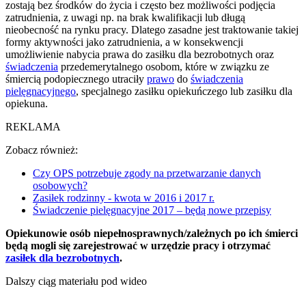
zostają bez środków do życia i często bez możliwości podjęcia
zatrudnienia, z uwagi np. na brak kwalifikacji lub długą
nieobecność na rynku pracy. Dlatego zasadne jest traktowanie takiej
formy aktywności jako zatrudnienia, a w konsekwencji
umożliwienie nabycia prawa do zasiłku dla bezrobotnych oraz
świadczenia
przedemerytalnego osobom, które w związku ze
śmiercią podopiecznego utraciły
prawo
do
świadczenia
pielęgnacyjnego
, specjalnego zasiłku opiekuńczego lub zasiłku dla
opiekuna.
REKLAMA
Zobacz również:
Czy OPS potrzebuje zgody na przetwarzanie danych
osobowych?
Zasiłek rodzinny - kwota w 2016 i 2017 r.
Świadczenie pielęgnacyjne 2017 – będą nowe przepisy
Opiekunowie osób niepełnosprawnych/zależnych po ich śmierci
będą mogli się zarejestrować w urzędzie pracy i otrzymać
zasiłek dla bezrobotnych
.
Dalszy ciąg materiału pod wideo