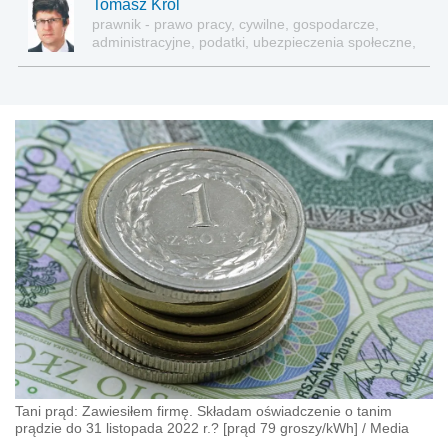
Tomasz Król
prawnik - prawo pracy, cywilne, gospodarcze,
administracyjne, podatki, ubezpieczenia społeczne,
sektor publiczny
Tani prąd: Zawiesiłem firmę. Składam oświadczenie o tanim
prądzie do 31 listopada 2022 r.? [prąd 79 groszy/kWh]
/
Media