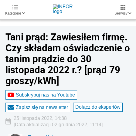
Kategorie
Serwisy
Tani prąd: Zawiesiłem firmę.
Czy składam oświadczenie o
tanim prądzie do 30
listopada 2022 r.? [prąd 79
groszy/kWh]
Subskrybuj nas na Youtube
Dołącz do ekspertów
Zapisz się na newsletter
25 listopada 2022, 14:38
[Data aktualizacji 02 grudnia 2022, 11:14]