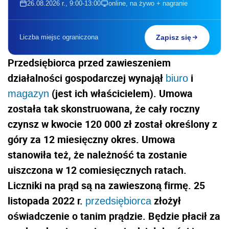
26.08.2026 r., 9:00-13:00
online, na żywo + nagranie
Liczba miejsc ograniczona
Zapisz się
Przedsiębiorca przed zawieszeniem
działalności gospodarczej wynajął
i
biuro
(jest ich właścicielem). Umowa
magazyn
została tak skonstruowana, że cały roczny
czynsz w kwocie 120 000 zł został określony z
góry za 12 miesięczny okres. Umowa
stanowiła też, że należność ta zostanie
uiszczona w 12 comiesięcznych ratach.
Liczniki na prąd są na zawieszoną firmę. 25
listopada 2022 r.
złożył
przedsiębiorca
oświadczenie o tanim prądzie. Będzie płacił za