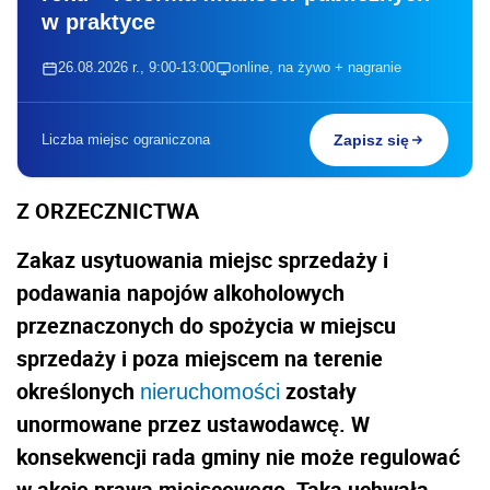
w praktyce
26.08.2026 r., 9:00-13:00
online, na żywo + nagranie
Liczba miejsc ograniczona
Zapisz się
Z ORZECZNICTWA
Zakaz usytuowania miejsc sprzedaży i
podawania napojów alkoholowych
przeznaczonych do spożycia w miejscu
sprzedaży i poza miejscem na terenie
określonych
zostały
nieruchomości
unormowane przez ustawodawcę. W
konsekwencji rada gminy nie może regulować
w akcie prawa miejscowego. Taka uchwała