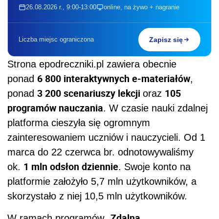
26.08.2026 r., 9:00-13:00
online, na żywo + nagranie
Liczba miejsc ograniczona
Zapisz się
Strona epodreczniki.pl zawiera obecnie
6 800 interaktywnych e-materiałów
ponad
,
3 200 scenariuszy lekcji
105
ponad
oraz
programów nauczania
. W czasie nauki zdalnej
platforma cieszyła się ogromnym
zainteresowaniem uczniów i nauczycieli. Od 1
marca do 22 czerwca br. odnotowywaliśmy
1 mln odsłon dziennie
ok.
. Swoje konto na
platformie założyło 5,7 mln użytkowników, a
skorzystało z niej 10,5 mln użytkowników.
„Zdalna
W ramach programów