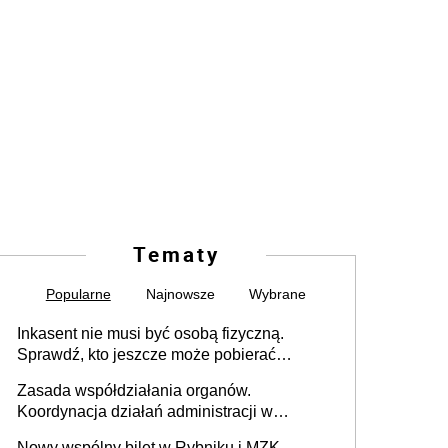
Tematy
Popularne
Najnowsze
Wybrane
Inkasent nie musi być osobą fizyczną.
Sprawdź, kto jeszcze może pobierać
pieniądze
Zasada współdziałania organów.
Koordynacja działań administracji w
sprawach złożonych
Nowy wspólny bilet w Rybniku i MZK