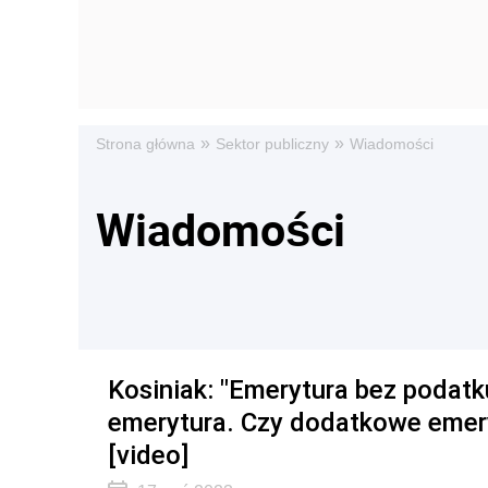
»
»
Strona główna
Sektor publiczny
Wiadomości
Wiadomości
Kosiniak: "Emerytura bez podatku
emerytura. Czy dodatkowe emer
[video]