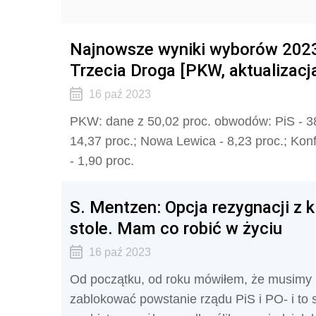
Najnowsze wyniki wyborów 2023 
Trzecia Droga [PKW, aktualizacj
16 paź 2023
PKW: dane z 50,02 proc. obwodów: PiS - 38,
14,37 proc.; Nowa Lewica - 8,23 proc.; Kon
- 1,90 proc.
S. Mentzen: Opcja rezygnacji z 
stole. Mam co robić w życiu
16 paź 2023
Od początku, od roku mówiłem, że musimy m
zablokować powstanie rządu PiS i PO- i to s