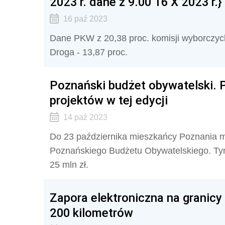
2023 r. dane z 9.00 16 X 2023 r.}
16 paź 2023
Dane PKW z 20,38 proc. komisji wyborczych:
Droga - 13,87 proc.
Poznański budżet obywatelski. P
projektów w tej edycji
14 paź 2023
Do 23 października mieszkańcy Poznania m
Poznańskiego Budżetu Obywatelskiego. Ty
25 mln zł.
Zapora elektroniczna na granicy
200 kilometrów