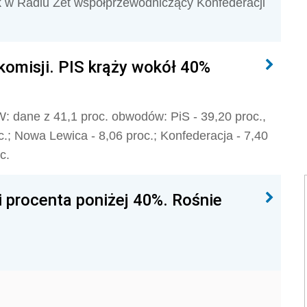
ek w Radiu Zet współprzewodniczący Konfederacji
komisji. PIS krąży wokół 40%
: dane z 41,1 proc. obwodów: PiS - 39,20 proc.,
c.; Nowa Lewica - 8,06 proc.; Konfederacja - 7,40
oc.
i procenta poniżej 40%. Rośnie