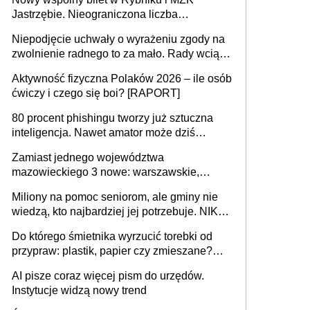
Jastrzębie. Nieograniczona liczba
przejazdów za 16 zł
Niepodjęcie uchwały o wyrażeniu zgody na
zwolnienie radnego to za mało. Rady wciąż
popełniają ten błąd, a sądy muszą
Aktywność fizyczna Polaków 2026 – ile osób
rozstrzygać sprawy
ćwiczy i czego się boi? [RAPORT]
80 procent phishingu tworzy już sztuczna
inteligencja. Nawet amator może dziś
przeprowadzić skuteczny cyberatak
Zamiast jednego województwa
mazowieckiego 3 nowe: warszawskie,
płocko-siedleckie i staropolskie. Nigdzie w
Miliony na pomoc seniorom, ale gminy nie
Europie nie ma tak dużych jednostek
wiedzą, kto najbardziej jej potrzebuje. NIK
stołecznych
ujawnia poważną lukę w systemie
Do którego śmietnika wyrzucić torebki od
przypraw: plastik, papier czy zmieszane?
Gdzie wyrzucić młynek po przyprawach?
AI pisze coraz więcej pism do urzędów.
Instytucje widzą nowy trend