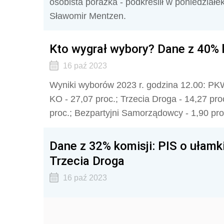
osobista porażka - podkreślił w poniedział
Sławomir Mentzen.
Kto wygrał wybory? Dane z 40% 
16 paź 2023
Wyniki wyborów 2023 r. godzina 12.00: PKW
KO - 27,07 proc.; Trzecia Droga - 14,27 pro
proc.; Bezpartyjni Samorządowcy - 1,90 pr
Dane z 32% komisji: PIS o ułamk
Trzecia Droga
16 paź 2023