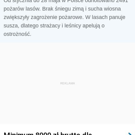
Od stycznia do 28 maja w Polsce odnotowano 2491
pożarów lasów. Brak śniegu zimą i sucha wiosna
zwiększyły zagrożenie pożarowe. W lasach panuje
susza, dlatego strażacy i leśnicy apelują o
ostrożność.
REKLAMA