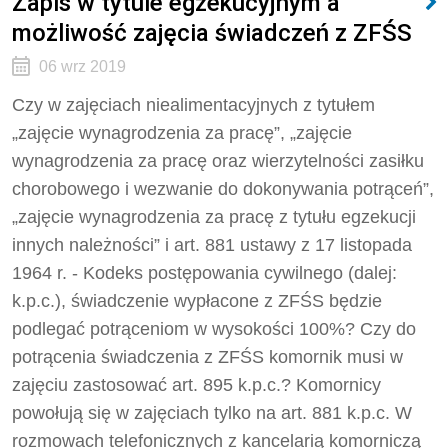
Zapis w tytule egzekucyjnym a
możliwość zajęcia świadczeń z ZFŚS
06 wrz 2019
Czy w zajęciach niealimentacyjnych z tytułem
„zajęcie wynagrodzenia za pracę”, „zajęcie
wynagrodzenia za pracę oraz wierzytelności zasiłku
chorobowego i wezwanie do dokonywania potrąceń”,
„zajęcie wynagrodzenia za pracę z tytułu egzekucji
innych należności” i art. 881 ustawy z 17 listopada
1964 r. - Kodeks postępowania cywilnego (dalej:
k.p.c.), świadczenie wypłacone z ZFŚS będzie
podlegać potrąceniom w wysokości 100%? Czy do
potrącenia świadczenia z ZFŚS komornik musi w
zajęciu zastosować art. 895 k.p.c.? Komornicy
powołują się w zajęciach tylko na art. 881 k.p.c. W
rozmowach telefonicznych z kancelarią komorniczą