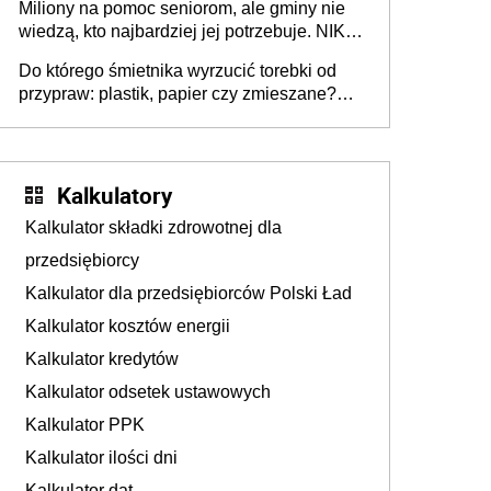
Miliony na pomoc seniorom, ale gminy nie
Europie nie ma tak dużych jednostek
wiedzą, kto najbardziej jej potrzebuje. NIK
stołecznych
ujawnia poważną lukę w systemie
Do którego śmietnika wyrzucić torebki od
przypraw: plastik, papier czy zmieszane?
Gdzie wyrzucić młynek po przyprawach?
Kalkulatory
Kalkulator składki zdrowotnej dla
przedsiębiorcy
Kalkulator dla przedsiębiorców Polski Ład
Kalkulator kosztów energii
Kalkulator kredytów
Kalkulator odsetek ustawowych
Kalkulator PPK
Kalkulator ilości dni
Kalkulator dat