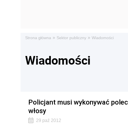
»
»
Strona główna
Sektor publiczny
Wiadomości
Wiadomości
Policjant musi wykonywać polec
włosy
29 paź 2012