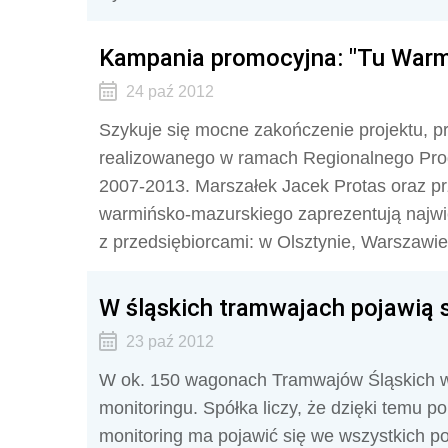
Kampania promocyjna: "Tu Warmi
24 paź 2012
Szykuje się mocne zakończenie projektu, p
realizowanego w ramach Regionalnego Pro
2007-2013. Marszałek Jacek Protas oraz p
warmińsko-mazurskiego zaprezentują najwi
z przedsiębiorcami: w Olsztynie, Warszawie o
W śląskich tramwajach pojawią 
23 paź 2012
W ok. 150 wagonach Tramwajów Śląskich w
monitoringu. Spółka liczy, że dzięki temu
monitoring ma pojawić się we wszystkich p