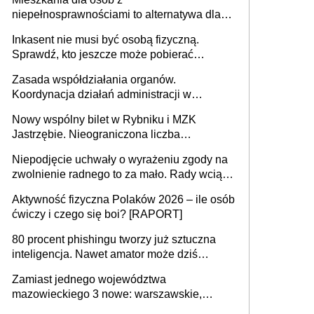
niepełnosprawnościami to alternatywa dla
opieki instytucjonalnej. 53% chce mieszkać
Inkasent nie musi być osobą fizyczną.
samodzielnie lub z rodziną
Sprawdź, kto jeszcze może pobierać
pieniądze
Zasada współdziałania organów.
Koordynacja działań administracji w
sprawach złożonych
Nowy wspólny bilet w Rybniku i MZK
Jastrzębie. Nieograniczona liczba
przejazdów za 16 zł
Niepodjęcie uchwały o wyrażeniu zgody na
zwolnienie radnego to za mało. Rady wciąż
popełniają ten błąd, a sądy muszą
Aktywność fizyczna Polaków 2026 – ile osób
rozstrzygać sprawy
ćwiczy i czego się boi? [RAPORT]
80 procent phishingu tworzy już sztuczna
inteligencja. Nawet amator może dziś
przeprowadzić skuteczny cyberatak
Zamiast jednego województwa
mazowieckiego 3 nowe: warszawskie,
płocko-siedleckie i staropolskie. Nigdzie w