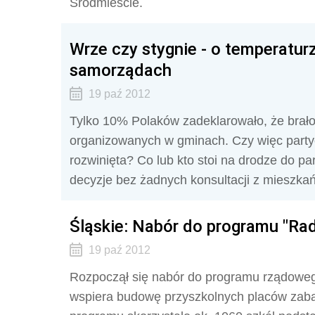
Śródmieście.
Wrze czy stygnie - o temperatur
samorządach
19 paź 2012
Tylko 10% Polaków zadeklarowało, że brało
organizowanych w gminach. Czy więc partycy
rozwinięta? Co lub kto stoi na drodze do 
decyzje bez żadnych konsultacji z mieszkań
Śląskie: Nabór do programu "Ra
19 paź 2012
Rozpoczął się nabór do programu rządowe
wspiera budowę przyszkolnych placów zab