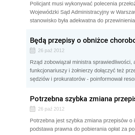
Policjant musi wykonywać polecenia przeło
Wojewódzki Sąd Administracyjny w Warsza
stanowisko była adekwatna do przewinienia
Będą przepisy o obniżce chorob
26 paź 2012
Rząd zobowiązał ministra sprawiedliwości,
funkcjonariuszy i żołnierzy dołączyć też p
sędziów i prokuratorów - poinformował resor
Potrzebna szybka zmiana przepi
26 paź 2012
Potrzebna jest szybka zmiana przepisów o 
podstawa prawna do pobierania opłat za po