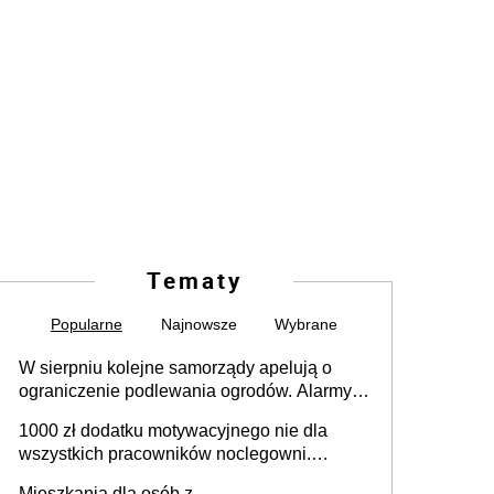
Tematy
Popularne
Najnowsze
Wybrane
W sierpniu kolejne samorządy apelują o
ograniczenie podlewania ogrodów. Alarmy w
625 gminach. Niżówka hydrogeologiczna
1000 zł dodatku motywacyjnego nie dla
może objąć cały kraj
wszystkich pracowników noclegowni.
MRPiPS wyjaśnia zasady
Mieszkania dla osób z