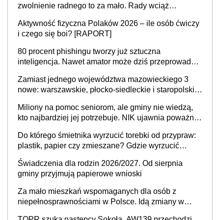
zwolnienie radnego to za mało. Rady wciąż
popełniają ten błąd, a sądy muszą rozstrzygać
Aktywność fizyczna Polaków 2026 – ile osób ćwiczy
sprawy
i czego się boi? [RAPORT]
80 procent phishingu tworzy już sztuczna
inteligencja. Nawet amator może dziś przeprowadzić
skuteczny cyberatak
Zamiast jednego województwa mazowieckiego 3
nowe: warszawskie, płocko-siedleckie i staropolskie.
Nigdzie w Europie nie ma tak dużych jednostek
Miliony na pomoc seniorom, ale gminy nie wiedzą,
stołecznych
kto najbardziej jej potrzebuje. NIK ujawnia poważną
lukę w systemie
Do którego śmietnika wyrzucić torebki od przypraw:
plastik, papier czy zmieszane? Gdzie wyrzucić
młynek po przyprawach?
Świadczenia dla rodzin 2026/2027. Od sierpnia
gminy przyjmują papierowe wnioski
Za mało mieszkań wspomaganych dla osób z
niepełnosprawnościami w Polsce. Idą zmiany w
przepisach
TOPR szuka następcy Sokoła. AW139 przechodzi