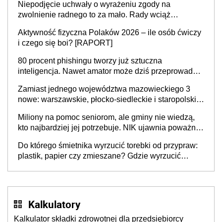
Niepodjęcie uchwały o wyrażeniu zgody na
zwolnienie radnego to za mało. Rady wciąż
popełniają ten błąd, a sądy muszą rozstrzygać
Aktywność fizyczna Polaków 2026 – ile osób ćwiczy
sprawy
i czego się boi? [RAPORT]
80 procent phishingu tworzy już sztuczna
inteligencja. Nawet amator może dziś przeprowadzić
skuteczny cyberatak
Zamiast jednego województwa mazowieckiego 3
nowe: warszawskie, płocko-siedleckie i staropolskie.
Nigdzie w Europie nie ma tak dużych jednostek
Miliony na pomoc seniorom, ale gminy nie wiedzą,
stołecznych
kto najbardziej jej potrzebuje. NIK ujawnia poważną
lukę w systemie
Do którego śmietnika wyrzucić torebki od przypraw:
plastik, papier czy zmieszane? Gdzie wyrzucić
młynek po przyprawach?
Kalkulatory
Kalkulator składki zdrowotnej dla przedsiębiorcy