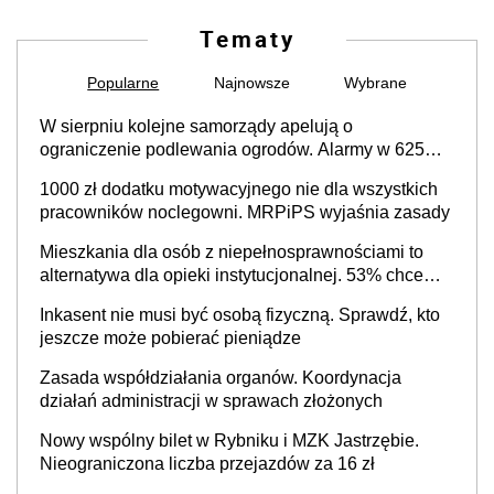
Tematy
Popularne
Najnowsze
Wybrane
W sierpniu kolejne samorządy apelują o
ograniczenie podlewania ogrodów. Alarmy w 625
gminach. Niżówka hydrogeologiczna może objąć
1000 zł dodatku motywacyjnego nie dla wszystkich
cały kraj
pracowników noclegowni. MRPiPS wyjaśnia zasady
Mieszkania dla osób z niepełnosprawnościami to
alternatywa dla opieki instytucjonalnej. 53% chce
mieszkać samodzielnie lub z rodziną
Inkasent nie musi być osobą fizyczną. Sprawdź, kto
jeszcze może pobierać pieniądze
Zasada współdziałania organów. Koordynacja
działań administracji w sprawach złożonych
Nowy wspólny bilet w Rybniku i MZK Jastrzębie.
Nieograniczona liczba przejazdów za 16 zł