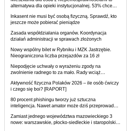
alternatywa dla opieki instytucjonalnej. 53% chce
mieszkać samodzielnie lub z rodziną
Inkasent nie musi być osobą fizyczną. Sprawdź, kto
jeszcze może pobierać pieniądze
Zasada współdziałania organów. Koordynacja
działań administracji w sprawach złożonych
Nowy wspólny bilet w Rybniku i MZK Jastrzębie.
Nieograniczona liczba przejazdów za 16 zł
Niepodjęcie uchwały o wyrażeniu zgody na
zwolnienie radnego to za mało. Rady wciąż
popełniają ten błąd, a sądy muszą rozstrzygać
Aktywność fizyczna Polaków 2026 – ile osób ćwiczy
sprawy
i czego się boi? [RAPORT]
80 procent phishingu tworzy już sztuczna
inteligencja. Nawet amator może dziś przeprowadzić
skuteczny cyberatak
Zamiast jednego województwa mazowieckiego 3
nowe: warszawskie, płocko-siedleckie i staropolskie.
Nigdzie w Europie nie ma tak dużych jednostek