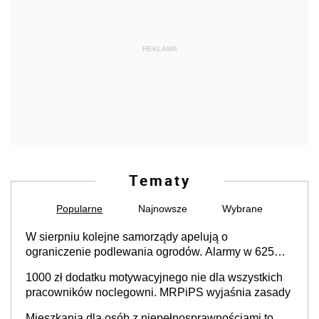
REKLAMA
Tematy
Popularne
Najnowsze
Wybrane
W sierpniu kolejne samorządy apelują o
ograniczenie podlewania ogrodów. Alarmy w 625
gminach. Niżówka hydrogeologiczna może objąć
1000 zł dodatku motywacyjnego nie dla wszystkich
cały kraj
pracowników noclegowni. MRPiPS wyjaśnia zasady
Mieszkania dla osób z niepełnosprawnościami to