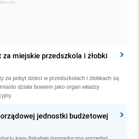
REKLAMA
 za miejskie przedszkola i żłobki
 za pobyt dzieci w przedszkolach i żłobkach są
 miasto działa bowiem jako organ władzy
yjny.
morządowej jednostki budżetowej
użyciu kasy fiskalnej (sporadyczna sprzedaż