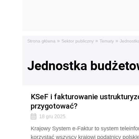
»
»
»
Strona główna
Sektor publiczny
Tematy
Jednostk
Jednostka budżet
KSeF i fakturowanie ustruktury
przygotować?
18 gru 2025
Krajowy System e-Faktur to system teleinf
korzystać wszyscy krajowi podatnicy polskie