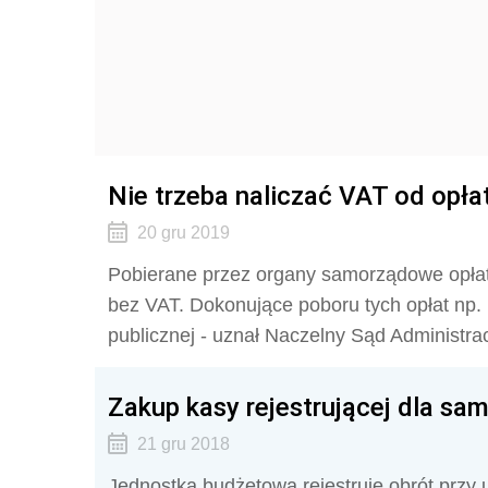
Nie trzeba naliczać VAT od opłat
20 gru 2019
Pobierane przez organy samorządowe opłaty
bez VAT. Dokonujące poboru tych opłat np.
publicznej - uznał Naczelny Sąd Administrac
Zakup kasy rejestrującej dla sa
21 gru 2018
Jednostka budżetowa rejestruje obrót przy 