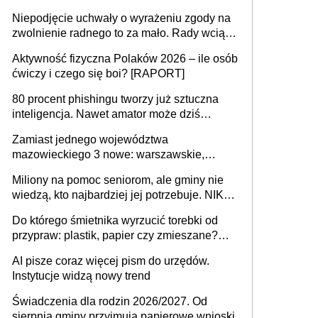
przejazdów za 16 zł
Niepodjęcie uchwały o wyrażeniu zgody na
zwolnienie radnego to za mało. Rady wciąż
popełniają ten błąd, a sądy muszą
Aktywność fizyczna Polaków 2026 – ile osób
rozstrzygać sprawy
ćwiczy i czego się boi? [RAPORT]
80 procent phishingu tworzy już sztuczna
inteligencja. Nawet amator może dziś
przeprowadzić skuteczny cyberatak
Zamiast jednego województwa
mazowieckiego 3 nowe: warszawskie,
płocko-siedleckie i staropolskie. Nigdzie w
Miliony na pomoc seniorom, ale gminy nie
Europie nie ma tak dużych jednostek
wiedzą, kto najbardziej jej potrzebuje. NIK
stołecznych
ujawnia poważną lukę w systemie
Do którego śmietnika wyrzucić torebki od
przypraw: plastik, papier czy zmieszane?
Gdzie wyrzucić młynek po przyprawach?
AI pisze coraz więcej pism do urzędów.
Instytucje widzą nowy trend
Świadczenia dla rodzin 2026/2027. Od
sierpnia gminy przyjmują papierowe wnioski