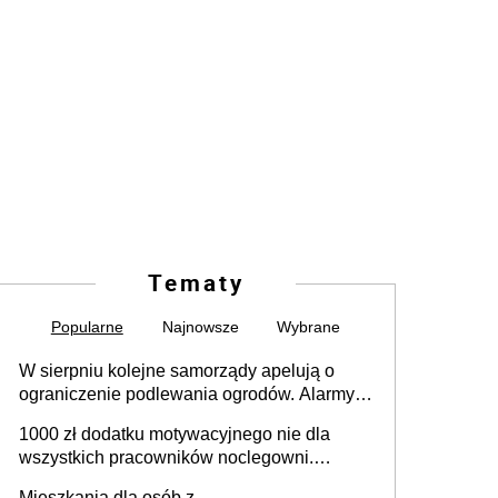
Tematy
Popularne
Najnowsze
Wybrane
W sierpniu kolejne samorządy apelują o
ograniczenie podlewania ogrodów. Alarmy w
625 gminach. Niżówka hydrogeologiczna
1000 zł dodatku motywacyjnego nie dla
może objąć cały kraj
wszystkich pracowników noclegowni.
MRPiPS wyjaśnia zasady
Mieszkania dla osób z