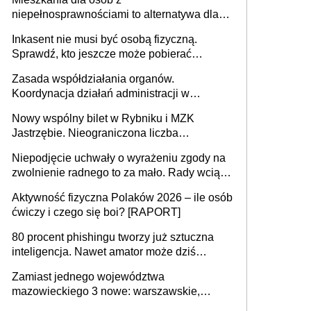
niepełnosprawnościami to alternatywa dla
opieki instytucjonalnej. 53% chce mieszkać
Inkasent nie musi być osobą fizyczną.
samodzielnie lub z rodziną
Sprawdź, kto jeszcze może pobierać
pieniądze
Zasada współdziałania organów.
Koordynacja działań administracji w
sprawach złożonych
Nowy wspólny bilet w Rybniku i MZK
Jastrzębie. Nieograniczona liczba
przejazdów za 16 zł
Niepodjęcie uchwały o wyrażeniu zgody na
zwolnienie radnego to za mało. Rady wciąż
popełniają ten błąd, a sądy muszą
Aktywność fizyczna Polaków 2026 – ile osób
rozstrzygać sprawy
ćwiczy i czego się boi? [RAPORT]
80 procent phishingu tworzy już sztuczna
inteligencja. Nawet amator może dziś
przeprowadzić skuteczny cyberatak
Zamiast jednego województwa
mazowieckiego 3 nowe: warszawskie,
płocko-siedleckie i staropolskie. Nigdzie w