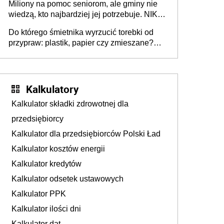
Miliony na pomoc seniorom, ale gminy nie
Europie nie ma tak dużych jednostek
wiedzą, kto najbardziej jej potrzebuje. NIK
stołecznych
ujawnia poważną lukę w systemie
Do którego śmietnika wyrzucić torebki od
przypraw: plastik, papier czy zmieszane?
Gdzie wyrzucić młynek po przyprawach?
Kalkulatory
Kalkulator składki zdrowotnej dla
przedsiębiorcy
Kalkulator dla przedsiębiorców Polski Ład
Kalkulator kosztów energii
Kalkulator kredytów
Kalkulator odsetek ustawowych
Kalkulator PPK
Kalkulator ilości dni
Kalkulator dat