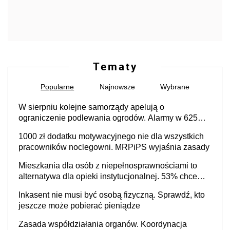
Tematy
Popularne
Najnowsze
Wybrane
W sierpniu kolejne samorządy apelują o
ograniczenie podlewania ogrodów. Alarmy w 625
gminach. Niżówka hydrogeologiczna może objąć
1000 zł dodatku motywacyjnego nie dla wszystkich
cały kraj
pracowników noclegowni. MRPiPS wyjaśnia zasady
Mieszkania dla osób z niepełnosprawnościami to
alternatywa dla opieki instytucjonalnej. 53% chce
mieszkać samodzielnie lub z rodziną
Inkasent nie musi być osobą fizyczną. Sprawdź, kto
jeszcze może pobierać pieniądze
Zasada współdziałania organów. Koordynacja