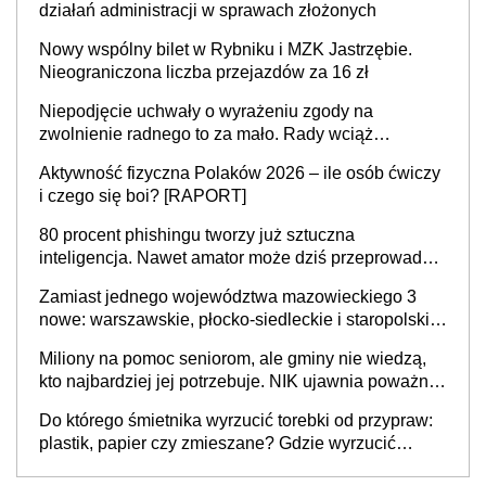
działań administracji w sprawach złożonych
Nowy wspólny bilet w Rybniku i MZK Jastrzębie.
Nieograniczona liczba przejazdów za 16 zł
Niepodjęcie uchwały o wyrażeniu zgody na
zwolnienie radnego to za mało. Rady wciąż
popełniają ten błąd, a sądy muszą rozstrzygać
Aktywność fizyczna Polaków 2026 – ile osób ćwiczy
sprawy
i czego się boi? [RAPORT]
80 procent phishingu tworzy już sztuczna
inteligencja. Nawet amator może dziś przeprowadzić
skuteczny cyberatak
Zamiast jednego województwa mazowieckiego 3
nowe: warszawskie, płocko-siedleckie i staropolskie.
Nigdzie w Europie nie ma tak dużych jednostek
Miliony na pomoc seniorom, ale gminy nie wiedzą,
stołecznych
kto najbardziej jej potrzebuje. NIK ujawnia poważną
lukę w systemie
Do którego śmietnika wyrzucić torebki od przypraw:
plastik, papier czy zmieszane? Gdzie wyrzucić
młynek po przyprawach?