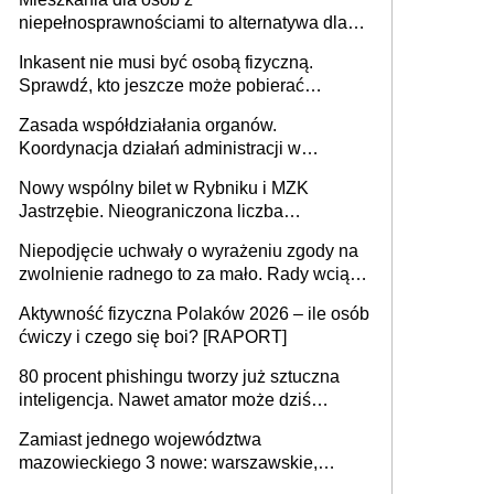
niepełnosprawnościami to alternatywa dla
opieki instytucjonalnej. 53% chce mieszkać
Inkasent nie musi być osobą fizyczną.
samodzielnie lub z rodziną
Sprawdź, kto jeszcze może pobierać
pieniądze
Zasada współdziałania organów.
Koordynacja działań administracji w
sprawach złożonych
Nowy wspólny bilet w Rybniku i MZK
Jastrzębie. Nieograniczona liczba
przejazdów za 16 zł
Niepodjęcie uchwały o wyrażeniu zgody na
zwolnienie radnego to za mało. Rady wciąż
popełniają ten błąd, a sądy muszą
Aktywność fizyczna Polaków 2026 – ile osób
rozstrzygać sprawy
ćwiczy i czego się boi? [RAPORT]
80 procent phishingu tworzy już sztuczna
inteligencja. Nawet amator może dziś
przeprowadzić skuteczny cyberatak
Zamiast jednego województwa
mazowieckiego 3 nowe: warszawskie,
płocko-siedleckie i staropolskie. Nigdzie w