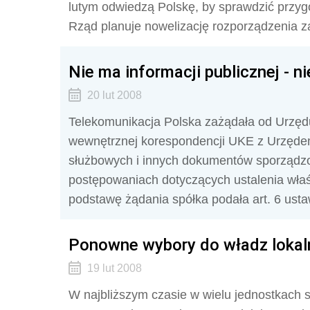
lutym odwiedzą Polskę, by sprawdzić przyg
Rząd planuje nowelizację rozporządzenia 
Nie ma informacji publicznej - n
20 lut 2008
Telekomunikacja Polska zażądała od Urzęd
wewnętrznej korespondencji UKE z Urzęde
służbowych i innych dokumentów sporządzo
postępowaniach dotyczących ustalenia wła
podstawę żądania spółka podała art. 6 ustaw
Ponowne wybory do władz lokal
19 lut 2008
W najbliższym czasie w wielu jednostkach 