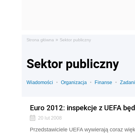
»
Strona główna
Sektor publiczny
Sektor publiczny
Wiadomości
Organizacja
Finanse
Zadan
Euro 2012: inspekcje z UEFA będ
20 lut 2008
Przedstawiciele UEFA wywierają coraz więks