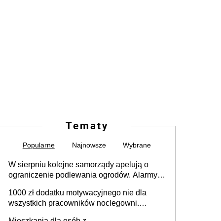
Tematy
Popularne
Najnowsze
Wybrane
W sierpniu kolejne samorządy apelują o
ograniczenie podlewania ogrodów. Alarmy w
625 gminach. Niżówka hydrogeologiczna
1000 zł dodatku motywacyjnego nie dla
może objąć cały kraj
wszystkich pracowników noclegowni.
MRPiPS wyjaśnia zasady
Mieszkania dla osób z