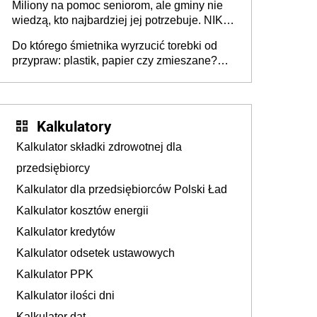
Miliony na pomoc seniorom, ale gminy nie
Europie nie ma tak dużych jednostek
wiedzą, kto najbardziej jej potrzebuje. NIK
stołecznych
ujawnia poważną lukę w systemie
Do którego śmietnika wyrzucić torebki od
przypraw: plastik, papier czy zmieszane?
Gdzie wyrzucić młynek po przyprawach?
Kalkulatory
Kalkulator składki zdrowotnej dla
przedsiębiorcy
Kalkulator dla przedsiębiorców Polski Ład
Kalkulator kosztów energii
Kalkulator kredytów
Kalkulator odsetek ustawowych
Kalkulator PPK
Kalkulator ilości dni
Kalkulator dat