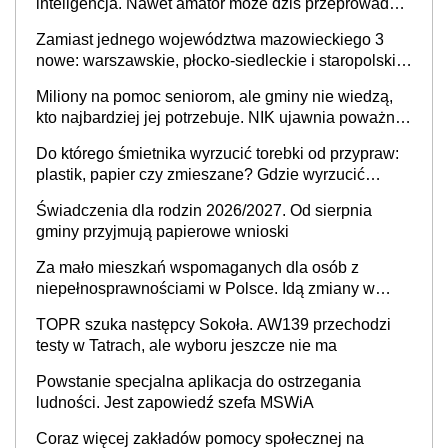
inteligencja. Nawet amator może dziś przeprowadzić
skuteczny cyberatak
Zamiast jednego województwa mazowieckiego 3
nowe: warszawskie, płocko-siedleckie i staropolskie.
Nigdzie w Europie nie ma tak dużych jednostek
Miliony na pomoc seniorom, ale gminy nie wiedzą,
stołecznych
kto najbardziej jej potrzebuje. NIK ujawnia poważną
lukę w systemie
Do którego śmietnika wyrzucić torebki od przypraw:
plastik, papier czy zmieszane? Gdzie wyrzucić
młynek po przyprawach?
Świadczenia dla rodzin 2026/2027. Od sierpnia
gminy przyjmują papierowe wnioski
Za mało mieszkań wspomaganych dla osób z
niepełnosprawnościami w Polsce. Idą zmiany w
przepisach
TOPR szuka następcy Sokoła. AW139 przechodzi
testy w Tatrach, ale wyboru jeszcze nie ma
Powstanie specjalna aplikacja do ostrzegania
ludności. Jest zapowiedź szefa MSWiA
Coraz więcej zakładów pomocy społecznej na