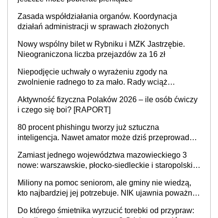
Zasada współdziałania organów. Koordynacja
działań administracji w sprawach złożonych
Nowy wspólny bilet w Rybniku i MZK Jastrzębie.
Nieograniczona liczba przejazdów za 16 zł
Niepodjęcie uchwały o wyrażeniu zgody na
zwolnienie radnego to za mało. Rady wciąż
popełniają ten błąd, a sądy muszą rozstrzygać
Aktywność fizyczna Polaków 2026 – ile osób ćwiczy
sprawy
i czego się boi? [RAPORT]
80 procent phishingu tworzy już sztuczna
inteligencja. Nawet amator może dziś przeprowadzić
skuteczny cyberatak
Zamiast jednego województwa mazowieckiego 3
nowe: warszawskie, płocko-siedleckie i staropolskie.
Nigdzie w Europie nie ma tak dużych jednostek
Miliony na pomoc seniorom, ale gminy nie wiedzą,
stołecznych
kto najbardziej jej potrzebuje. NIK ujawnia poważną
lukę w systemie
Do którego śmietnika wyrzucić torebki od przypraw: