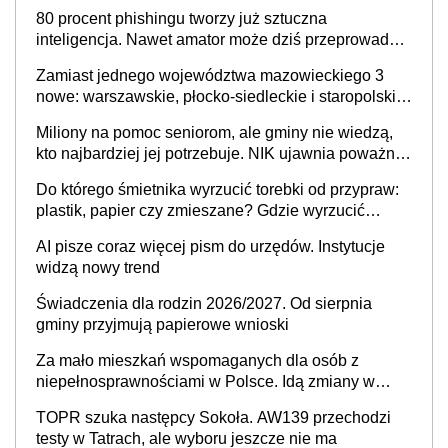
80 procent phishingu tworzy już sztuczna
inteligencja. Nawet amator może dziś przeprowadzić
skuteczny cyberatak
Zamiast jednego województwa mazowieckiego 3
nowe: warszawskie, płocko-siedleckie i staropolskie.
Nigdzie w Europie nie ma tak dużych jednostek
Miliony na pomoc seniorom, ale gminy nie wiedzą,
stołecznych
kto najbardziej jej potrzebuje. NIK ujawnia poważną
lukę w systemie
Do którego śmietnika wyrzucić torebki od przypraw:
plastik, papier czy zmieszane? Gdzie wyrzucić
młynek po przyprawach?
AI pisze coraz więcej pism do urzędów. Instytucje
widzą nowy trend
Świadczenia dla rodzin 2026/2027. Od sierpnia
gminy przyjmują papierowe wnioski
Za mało mieszkań wspomaganych dla osób z
niepełnosprawnościami w Polsce. Idą zmiany w
przepisach
TOPR szuka następcy Sokoła. AW139 przechodzi
testy w Tatrach, ale wyboru jeszcze nie ma