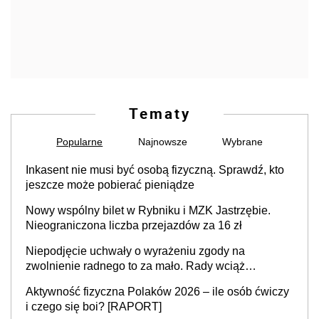
Tematy
Popularne
Najnowsze
Wybrane
Inkasent nie musi być osobą fizyczną. Sprawdź, kto
jeszcze może pobierać pieniądze
Nowy wspólny bilet w Rybniku i MZK Jastrzębie.
Nieograniczona liczba przejazdów za 16 zł
Niepodjęcie uchwały o wyrażeniu zgody na
zwolnienie radnego to za mało. Rady wciąż
popełniają ten błąd, a sądy muszą rozstrzygać
Aktywność fizyczna Polaków 2026 – ile osób ćwiczy
sprawy
i czego się boi? [RAPORT]