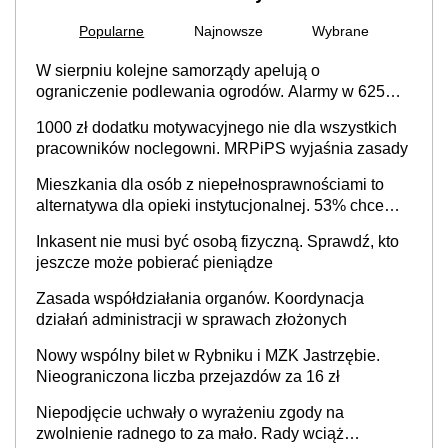
Popularne
Najnowsze
Wybrane
W sierpniu kolejne samorządy apelują o
ograniczenie podlewania ogrodów. Alarmy w 625
gminach. Niżówka hydrogeologiczna może objąć
1000 zł dodatku motywacyjnego nie dla wszystkich
cały kraj
pracowników noclegowni. MRPiPS wyjaśnia zasady
Mieszkania dla osób z niepełnosprawnościami to
alternatywa dla opieki instytucjonalnej. 53% chce
mieszkać samodzielnie lub z rodziną
Inkasent nie musi być osobą fizyczną. Sprawdź, kto
jeszcze może pobierać pieniądze
Zasada współdziałania organów. Koordynacja
działań administracji w sprawach złożonych
Nowy wspólny bilet w Rybniku i MZK Jastrzębie.
Nieograniczona liczba przejazdów za 16 zł
Niepodjęcie uchwały o wyrażeniu zgody na
zwolnienie radnego to za mało. Rady wciąż