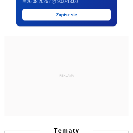
📅26.08.2026 r.
🕐 9:00-13:00
Zapisz się
REKLAMA
Tematy