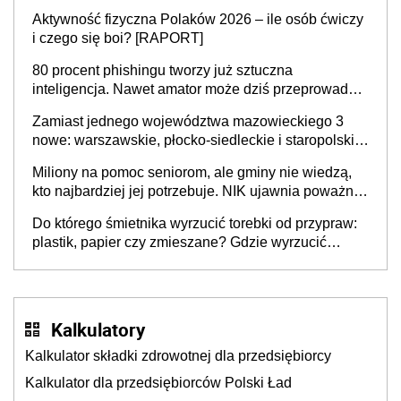
popełniają ten błąd, a sądy muszą rozstrzygać
Aktywność fizyczna Polaków 2026 – ile osób ćwiczy
sprawy
i czego się boi? [RAPORT]
80 procent phishingu tworzy już sztuczna
inteligencja. Nawet amator może dziś przeprowadzić
skuteczny cyberatak
Zamiast jednego województwa mazowieckiego 3
nowe: warszawskie, płocko-siedleckie i staropolskie.
Nigdzie w Europie nie ma tak dużych jednostek
Miliony na pomoc seniorom, ale gminy nie wiedzą,
stołecznych
kto najbardziej jej potrzebuje. NIK ujawnia poważną
lukę w systemie
Do którego śmietnika wyrzucić torebki od przypraw:
plastik, papier czy zmieszane? Gdzie wyrzucić
młynek po przyprawach?
Kalkulatory
Kalkulator składki zdrowotnej dla przedsiębiorcy
Kalkulator dla przedsiębiorców Polski Ład